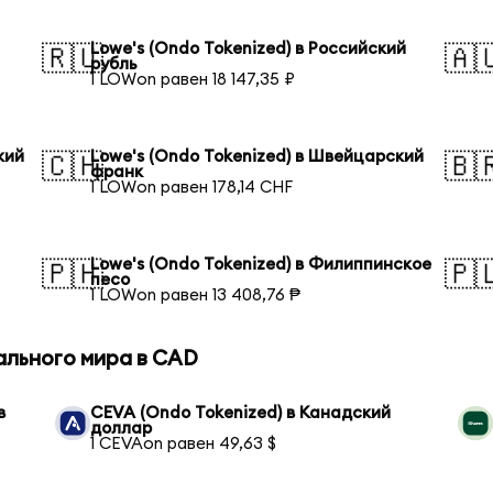
Lowe's (Ondo Tokenized) в Российский
🇷🇺
🇦
рубль
1 LOWon равен 18 147,35 ₽
кий
Lowe's (Ondo Tokenized) в Швейцарский
🇨🇭
🇧
франк
1 LOWon равен 178,14 CHF
Lowe's (Ondo Tokenized) в Филиппинское
🇵🇭
🇵
песо
1 LOWon равен 13 408,76 ₱
ального мира в CAD
в
CEVA (Ondo Tokenized) в Канадский
доллар
1 CEVAon равен 49,63 $