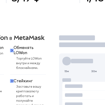
OWon в MetaMask
Торговать
on
Обменять
LOWon
on
Торгуйте LOWon
внутри и между
блокчейнами.
15м
30м
Стейкинг
Заставьте вашу
ом
криптовалюту
работать и
получайте