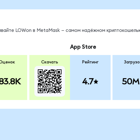
нивайте LOWon в MetaMask — самом надёжном криптокошельк
App Store
Оценок
Скачать
Рейтинг
Загрузо
83.8K
4.7
50M