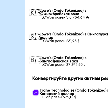
Lowe's (Ondo Tokenized) в
🇰🇷
Южнокорейская вона
1 LOWon равен 310 784,64 ₩
Lowe's (Ondo Tokenized) в Сингапурс
🇸🇬
доллар
1 LOWon равен 281,98 $
Lowe's (Ondo Tokenized) в
🇧🇩
Бангладешская така
1 LOWon равен 27 299,80 ৳
Конвертируйте другие активы ре
Trane Technologies (Ondo Tokenized) 
Канадский доллар
1 TTon равен 675,01 $