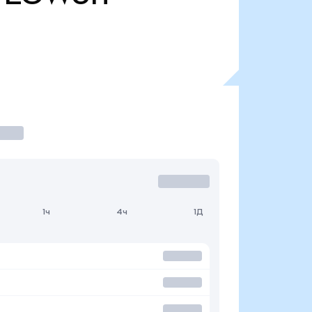
1ч
4ч
1Д