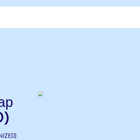
ар
D)
IZED)