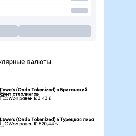
улярные валюты
Lowe's (Ondo Tokenized) в Британский

фунт стерлингов
1 LOWon равен 163,43 £
Lowe's (Ondo Tokenized) в Турецкая лира

1 LOWon равен 10 520,44 ₺