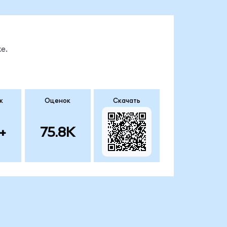
е.
к
Оценок
Скачать
+
75.8K