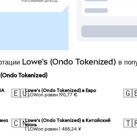
пассивный доход.
ертации Lowe's (Ondo Tokenized) в поп
(Ondo Tokenized)
ША
Lowe's (Ondo Tokenized) в Евро
🇪🇺
🇬
1 LOWon равен 190,77 €
иена
Lowe's (Ondo Tokenized) в Китайский
🇨🇳
🇹
юань
1 LOWon равен 1 488,24 ¥