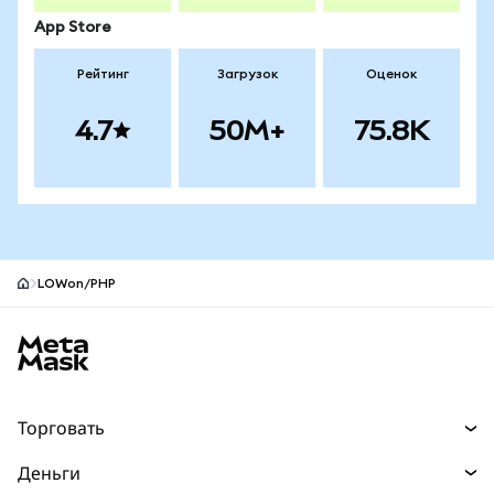
App Store
Рейтинг
Загрузок
Оценок
4.7
50M+
75.8K
LOWon/PHP
Нижний колонтитул сайта MetaMask
Торговать
Торговля
Деньги
Swaps