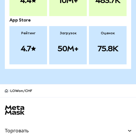
4.4
10M+
483.7K
App Store
Рейтинг
Загрузок
Оценок
4.7
50M+
75.8K
LOWon/CHF
Нижний колонтитул сайта MetaMask
Торговать