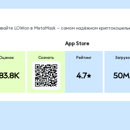
нивайте LOWon в MetaMask — самом надёжном криптокошельк
App Store
Оценок
Скачать
Рейтинг
Загрузо
83.8K
4.7
50M