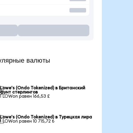
улярные валюты
Lowe's (Ondo Tokenized) в Британский

фунт стерлингов
1 LOWon равен 166,53 £
Lowe's (Ondo Tokenized) в Турецкая лира

1 LOWon равен 10 715,72 ₺