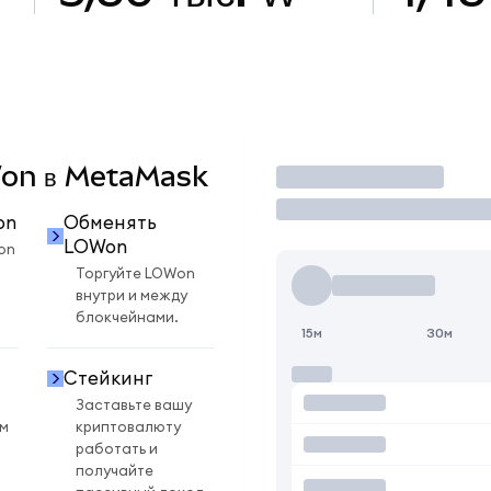
OWon в MetaMask
Торговать
on
Обменять
LOWon
on
Торгуйте LOWon
внутри и между
блокчейнами.
15м
30м
Стейкинг
Заставьте вашу
ом
криптовалюту
работать и
получайте