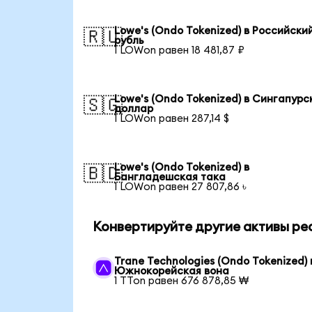
Lowe's (Ondo Tokenized) в Российски
🇷🇺
рубль
1 LOWon равен 18 481,87 ₽
Lowe's (Ondo Tokenized) в Сингапурс
🇸🇬
доллар
1 LOWon равен 287,14 $
Lowe's (Ondo Tokenized) в
🇧🇩
Бангладешская така
1 LOWon равен 27 807,86 ৳
Конвертируйте другие активы ре
Trane Technologies (Ondo Tokenized) 
Южнокорейская вона
1 TTon равен 676 878,85 ₩