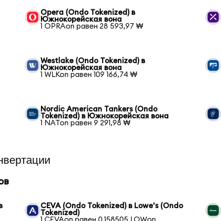
Opera (Ondo Tokenized) в
Южнокорейская вона
1 OPRAon равен 28 593,97 ₩
Westlake (Ondo Tokenized) в
Южнокорейская вона
1 WLKon равен 109 166,74 ₩
Nordic American Tankers (Ondo
Tokenized) в Южнокорейская вона
1 NATon равен 9 291,98 ₩
нвертации
ов
в
CEVA (Ondo Tokenized) в Lowe's (Ondo
Tokenized)
1 CEVAon равен 0,158505 LOWon