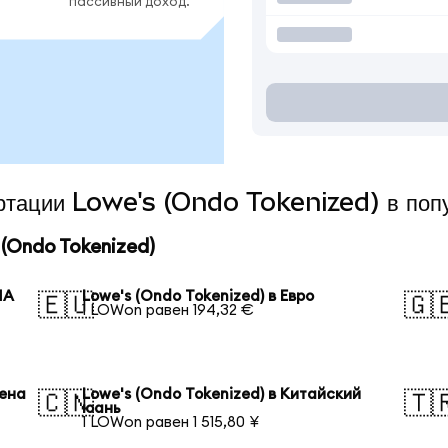
пассивный доход.
ертации Lowe's (Ondo Tokenized) в поп
(Ondo Tokenized)
ША
Lowe's (Ondo Tokenized) в Евро
🇪🇺
🇬
1 LOWon равен 194,32 €
иена
Lowe's (Ondo Tokenized) в Китайский
🇨🇳
🇹
юань
1 LOWon равен 1 515,80 ¥