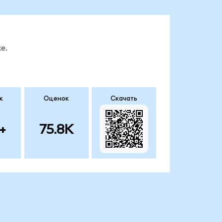
е.
к
Оценок
Скачать
+
75.8K