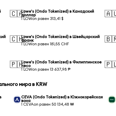
й
Lowe's (Ondo Tokenized) в Канадский
🇨🇦
🇦
доллар
1 LOWon равен 313,41 $
кий
Lowe's (Ondo Tokenized) в Швейцарский
🇨🇭
🇧
франк
1 LOWon равен 181,55 CHF
Lowe's (Ondo Tokenized) в Филиппинское
🇵🇭
🇵
песо
1 LOWon равен 13 637,98 ₱
ального мира в KRW
в
CEVA (Ondo Tokenized) в Южнокорейская
вона
1 CEVAon равен 50 134,48 ₩