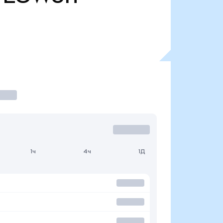
1ч
4ч
1Д