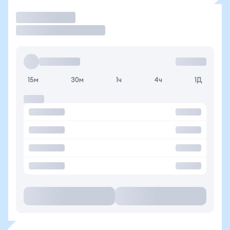
Торговать
15м
30м
1ч
4ч
1Д