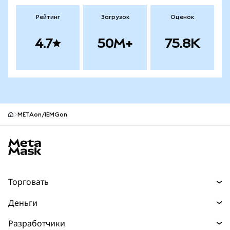
Рейтинг
Загрузок
Оценок
4.7
50M+
75.8K
METAon/IEMGon
Нижний колонтитул сайта MetaMask
Торговать
Торговля
Деньги
Swaps
Покупайте
Разработчики
Прогнозы
НОВИНКА