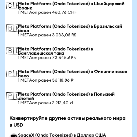
Meta Platforms (Ondo Tokenized) в Швейцарский
🇨🇭
франк
1 METAon равен 480,76 CHF
Meta Platforms (Ondo Tokenized) в Бразильский
🇧🇷
реал
1 METAon равен 3 033,08 R$
Meta Platforms (Ondo Tokenized) в
🇧🇩
Бангладешская така
1 METAon равен 73 645,69 ৳
Meta Platforms (Ondo Tokenized) в Филиппинское
🇵🇭
песо
1 METAon равен 36 118,86 ₱
Meta Platforms (Ondo Tokenized) в Польский
🇵🇱
злотый
1 METAon равен 2 212,40 zł
Конвертируйте другие активы реального мира
в USD
SpaceX (Ondo Tokenized) в Доллар США