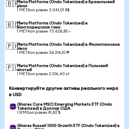
Meta Platforms (Ondo Tokenized) в Бразильский
🇧🇷
реал
1 METAon равен 3 041,01 R$
Meta Platforms (Ondo Tokenized) в
🇧🇩
Бангладешская така
1 METAon равен 73 628,85 ৳
Meta Platforms (Ondo Tokenized) в Филиппинское
🇵🇭
песо
1 METAon равен 36 216,10 ₱
Meta Platforms (Ondo Tokenized) в Польский
🇵🇱
злотый
1 METAon равен 2 216,40 zł
Конвертируйте другие активы реального мира
в USD
iShares Core MSCI Emerging Markets ETF (Ondo
Tokenized) в Доллар США
1 IEMGon равен 81,82 $
iShares Russell 1000 Growth ETF (Ondo Tokenized) в