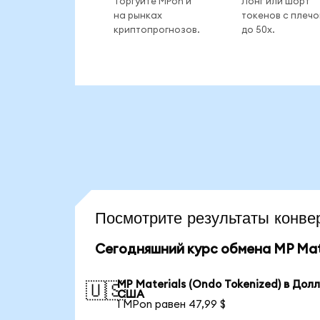
Торгуйте MPon и
Лонг или шорт
на рынках
токенов с плеч
криптопрогнозов.
до 50x.
Посмотрите результаты кон
Сегодняшний курс обмена MP Mate
MP Materials (Ondo Tokenized) в Дол
🇺🇸
США
1 MPon равен 47,99 $