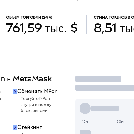
ОБЪЕМ ТОРГОВЛИ
(24 Ч)
СУММА ТОКЕНОВ В 
761,59 тыс. $
8,51 ты
Pon в MetaMask
Торговать
n
Обменять MPon
n
Торгуйте MPon
внутри и между
блокчейнами.
15м
30м
Стейкинг