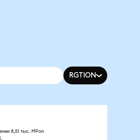
RGTION
ении 8,51 тыс. MPon
.