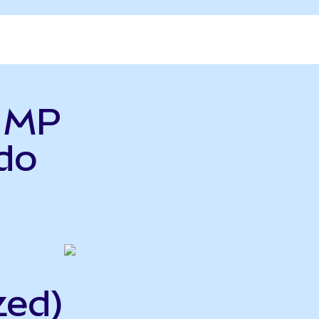
ь MP
do
zed)