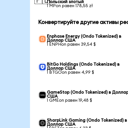
🇵🇱
Польский злотый
1 MPon равен 178,55 zł
Конвертируйте другие активы ре
Enphase Energy (Ondo Tokenized) в
Доллар США
1 ENPHon равен 39,54 $
BitGo Holdings (Ondo Tokenized) в
Доллар США
1 BTGOon равен 4,99 $
GameStop (Ondo Tokenized) в Долла
США
1 GMEon равен 19,48 $
SharpLink Gaming (Ondo Tokenized) в
Доллар США