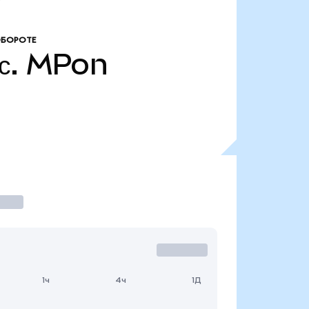
ОБОРОТЕ
с.
MPon
1ч
4ч
1Д