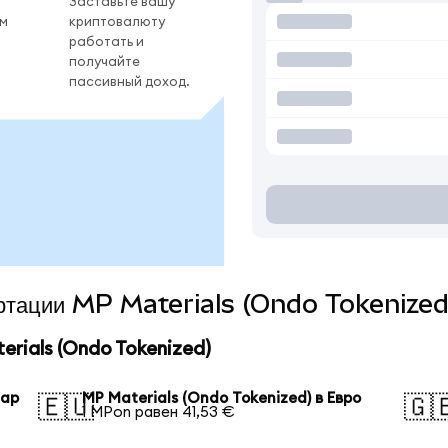
Заставьте вашу
ом
криптовалюту
работать и
получайте
пассивный доход.
вертации MP Materials (Ondo Tokenized
rials (Ondo Tokenized)
лар
MP Materials (Ondo Tokenized) в Евро
🇪🇺
🇬
1 MPon равен 41,53 €