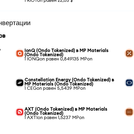
1 RIOTon равен 22,05 $
нвертации
ов
P
IonQ (Ondo Tokenized) в MP Materials
(Ondo Tokenized)
1 IONQon равен 0,849135 MPon
Constellation Energy (Ondo Tokenized) в
MP Materials (Ondo Tokenized)
1 CEGon равен 5,5439 MPon
AXT (Ondo Tokenized) в MP Materials
(Ondo Tokenized)
1 AXTIon равен 1,5237 MPon