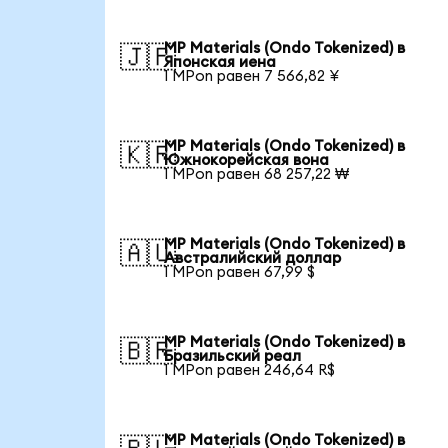
MP Materials (Ondo Tokenized) в
🇯🇵
Японская иена
1 MPon равен 7 566,82 ¥
MP Materials (Ondo Tokenized) в
🇰🇷
Южнокорейская вона
1 MPon равен 68 257,22 ₩
MP Materials (Ondo Tokenized) в
🇦🇺
Австралийский доллар
1 MPon равен 67,99 $
MP Materials (Ondo Tokenized) в
🇧🇷
Бразильский реал
1 MPon равен 246,64 R$
MP Materials (Ondo Tokenized) в