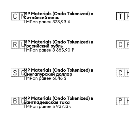
MP Materials (Ondo Tokenized) в
🇨🇳
🇹
Китайский юань
1 MPon равен 323,93 ¥
MP Materials (Ondo Tokenized) в
🇷🇺
🇨
Российский рубль
1 MPon равен 3 885,90 ₽
MP Materials (Ondo Tokenized) в
🇸🇬
🇨
Сингапурский доллар
1 MPon равен 61,48 $
MP Materials (Ondo Tokenized) в
🇧🇩
🇵
Бангладешская така
1 MPon равен 5 937,13 ৳