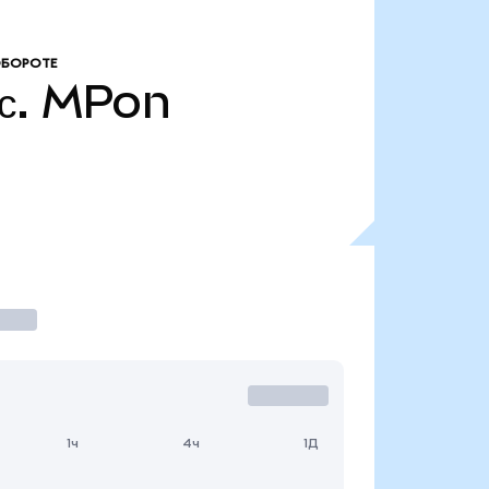
ОБОРОТЕ
с.
MPon
1ч
4ч
1Д