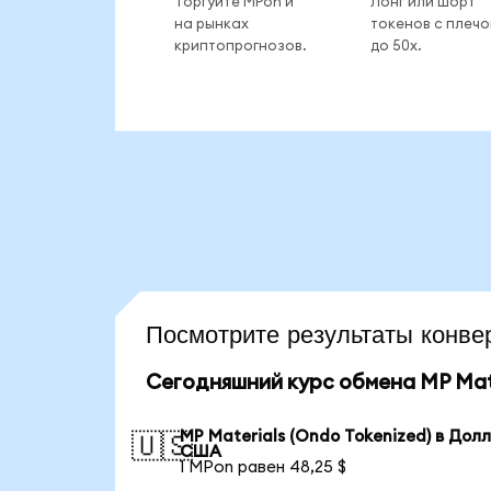
Торгуйте MPon и
Лонг или шорт
на рынках
токенов с плеч
криптопрогнозов.
до 50x.
Посмотрите результаты кон
Сегодняшний курс обмена MP Mate
MP Materials (Ondo Tokenized) в Дол
🇺🇸
США
1 MPon равен 48,25 $