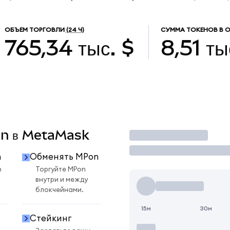
ОБЪЕМ ТОРГОВЛИ
(24 Ч)
СУММА ТОКЕНОВ В 
765,34 тыс. $
8,51 ты
Pon в MetaMask
Торговать
n
Обменять MPon
n
Торгуйте MPon
внутри и между
блокчейнами.
15м
30м
Стейкинг