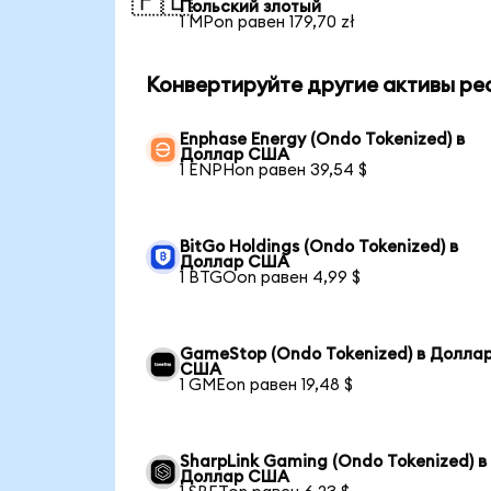
🇵🇱
Польский злотый
1 MPon равен 179,70 zł
Конвертируйте другие активы ре
Enphase Energy (Ondo Tokenized) в
Доллар США
1 ENPHon равен 39,54 $
BitGo Holdings (Ondo Tokenized) в
Доллар США
1 BTGOon равен 4,99 $
GameStop (Ondo Tokenized) в Долла
США
1 GMEon равен 19,48 $
SharpLink Gaming (Ondo Tokenized) в
Доллар США