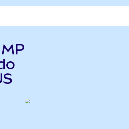
ь MP
do
US