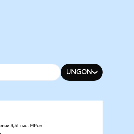
UNGON
ении 8,51 тыс. MPon
.