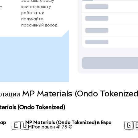
Заставьте вашу
ом
криптовалюту
работать и
получайте
пассивный доход.
вертации MP Materials (Ondo Tokenized
rials (Ondo Tokenized)
лар
MP Materials (Ondo Tokenized) в Евро
🇪🇺
🇬
1 MPon равен 41,78 €