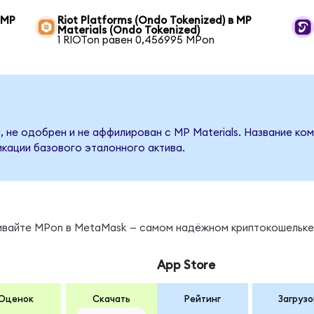
 MP
Riot Platforms (Ondo Tokenized) в MP
Materials (Ondo Tokenized)
1 RIOTon равен 0,456995 MPon
 не одобрен и не аффилирован с MP Materials. Название ко
кации базового эталонного актива.
нивайте MPon в MetaMask — самом надёжном криптокошельке
App Store
Оценок
Скачать
Рейтинг
Загрузо