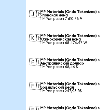
MP Materials (Ondo Tokenized) в
🇯🇵
Японская иена
1 MPon равен 7 610,78 ¥
MP Materials (Ondo Tokenized) в
🇰🇷
Южнокорейская вона
1 MPon равен 68 476,47 ₩
MP Materials (Ondo Tokenized) в
🇦🇺
Австралийский доллар
1 MPon равен 68,46 $
MP Materials (Ondo Tokenized) в
🇧🇷
Бразильский реал
1 MPon равен 247,98 R$
MP Materials (Ondo Tokenized) в