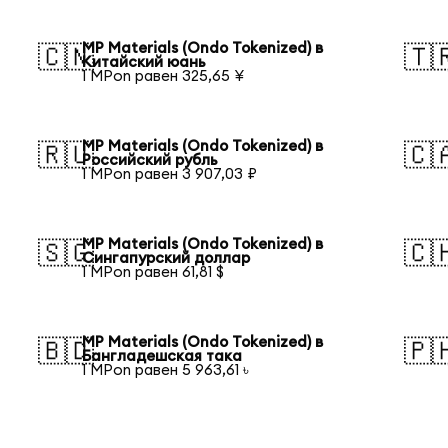
MP Materials (Ondo Tokenized) в
🇨🇳
🇹
Китайский юань
1 MPon равен 325,65 ¥
MP Materials (Ondo Tokenized) в
🇷🇺
🇨
Российский рубль
1 MPon равен 3 907,03 ₽
MP Materials (Ondo Tokenized) в
🇸🇬
🇨
Сингапурский доллар
1 MPon равен 61,81 $
MP Materials (Ondo Tokenized) в
🇧🇩
🇵
Бангладешская така
1 MPon равен 5 963,61 ৳