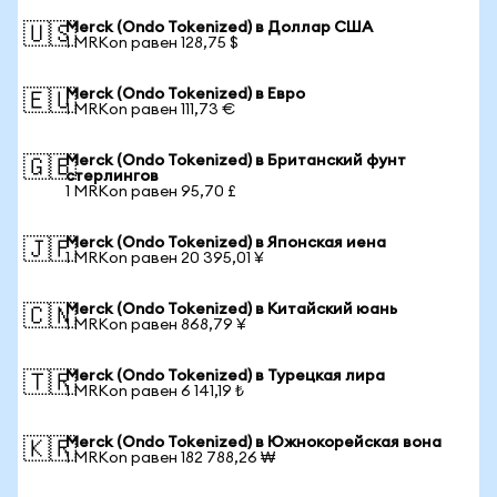
Merck (Ondo Tokenized) в Доллар США
🇺🇸
1 MRKon равен 128,75 $
Merck (Ondo Tokenized) в Евро
🇪🇺
1 MRKon равен 111,73 €
Merck (Ondo Tokenized) в Британский фунт
🇬🇧
стерлингов
1 MRKon равен 95,70 £
Merck (Ondo Tokenized) в Японская иена
🇯🇵
1 MRKon равен 20 395,01 ¥
Merck (Ondo Tokenized) в Китайский юань
🇨🇳
1 MRKon равен 868,79 ¥
Merck (Ondo Tokenized) в Турецкая лира
🇹🇷
1 MRKon равен 6 141,19 ₺
Merck (Ondo Tokenized) в Южнокорейская вона
🇰🇷
1 MRKon равен 182 788,26 ₩