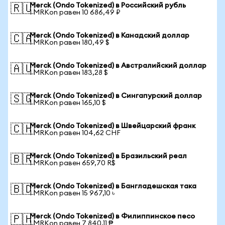
Merck (Ondo Tokenized) в Российский рубль
🇷🇺
1 MRKon равен 10 686,49 ₽
Merck (Ondo Tokenized) в Канадский доллар
🇨🇦
1 MRKon равен 180,49 $
Merck (Ondo Tokenized) в Австралийский доллар
🇦🇺
1 MRKon равен 183,28 $
Merck (Ondo Tokenized) в Сингапурский доллар
🇸🇬
1 MRKon равен 165,10 $
Merck (Ondo Tokenized) в Швейцарский франк
🇨🇭
1 MRKon равен 104,62 CHF
Merck (Ondo Tokenized) в Бразильский реал
🇧🇷
1 MRKon равен 659,70 R$
Merck (Ondo Tokenized) в Бангладешская така
🇧🇩
1 MRKon равен 15 967,10 ৳
Merck (Ondo Tokenized) в Филиппинское песо
🇵🇭
1 MRKon равен 7 840,11 ₱