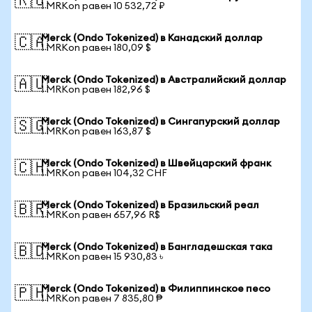
🇷🇺
1 MRKon равен 10 532,72 ₽
Merck (Ondo Tokenized) в Канадский доллар
🇨🇦
1 MRKon равен 180,09 $
Merck (Ondo Tokenized) в Австралийский доллар
🇦🇺
1 MRKon равен 182,96 $
Merck (Ondo Tokenized) в Сингапурский доллар
🇸🇬
1 MRKon равен 163,87 $
Merck (Ondo Tokenized) в Швейцарский франк
🇨🇭
1 MRKon равен 104,32 CHF
Merck (Ondo Tokenized) в Бразильский реал
🇧🇷
1 MRKon равен 657,96 R$
Merck (Ondo Tokenized) в Бангладешская така
🇧🇩
1 MRKon равен 15 930,83 ৳
Merck (Ondo Tokenized) в Филиппинское песо
🇵🇭
1 MRKon равен 7 835,80 ₱