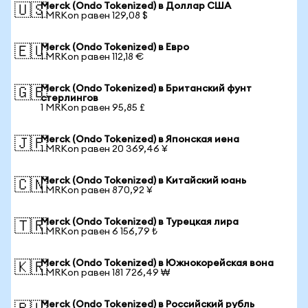
Merck (Ondo Tokenized) в Доллар США
🇺🇸
1 MRKon равен 129,08 $
Merck (Ondo Tokenized) в Евро
🇪🇺
1 MRKon равен 112,18 €
Merck (Ondo Tokenized) в Британский фунт
🇬🇧
стерлингов
1 MRKon равен 95,85 £
Merck (Ondo Tokenized) в Японская иена
🇯🇵
1 MRKon равен 20 369,46 ¥
Merck (Ondo Tokenized) в Китайский юань
🇨🇳
1 MRKon равен 870,92 ¥
Merck (Ondo Tokenized) в Турецкая лира
🇹🇷
1 MRKon равен 6 156,79 ₺
Merck (Ondo Tokenized) в Южнокорейская вона
🇰🇷
1 MRKon равен 181 726,49 ₩
Merck (Ondo Tokenized) в Российский рубль