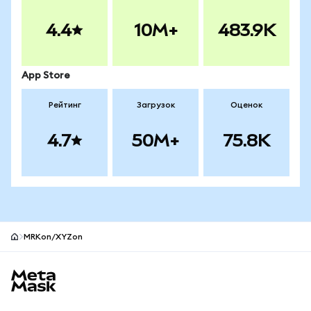
4.4
10M+
483.9K
App Store
Рейтинг
Загрузок
Оценок
4.7
50M+
75.8K
MRKon/XYZon
Нижний колонтитул сайта MetaMask