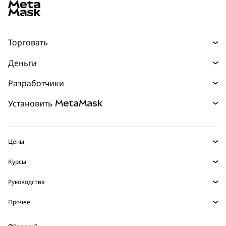
Торговать
Торговля
Деньги
Swaps
Покупайте
Разработчики
Прогнозы
НОВИНКА
Карта
Документация для разработчиков
Установить MetaMask
Перпы
НОВИНКА
mUSD
НОВИНКА
Инфопанель
Защита транзакций
Реальные активы
Зарабатывайте
Набор умных счетов
Агентский кошелек
НОВИНКА
Цены
Встроенные кошельки
Snaps
Цена Bitcoin
Курсы
MetaMask Connect
Цена Ethereum
Награды
НОВИНКА
BTC в USD
Цена Solana
Руководства
Snaps
Безопасность
ETH в USD
Купить BTC
Цена Shiba Inu
USDT в INR
Прочее
Сервисы Web3
Поддержка
Купить ETH
Цена Pepe
Исследуйте контент
BTC в USDT
Купить SOL
Карьера