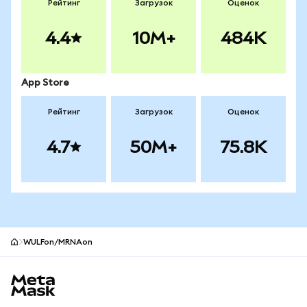
Рейтинг
Загрузок
Оценок
4.4
10M+
484K
App Store
Рейтинг
Загрузок
Оценок
4.7
50M+
75.8K
WULFon/MRNAon
Нижний колонтитул сайта MetaMask