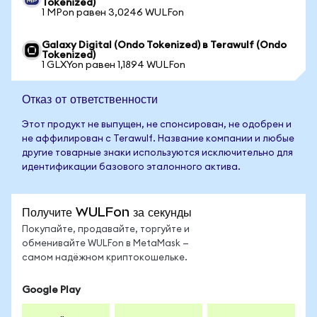
Tokenized)
1 MPon равен 3,0246 WULFon
Galaxy Digital (Ondo Tokenized) в Terawulf (Ondo
Tokenized)
1 GLXYon равен 1,1894 WULFon
Отказ от ответственности
Этот продукт не выпущен, не спонсирован, не одобрен и
не аффилирован с Terawulf. Название компании и любые
другие товарные знаки используются исключительно для
идентификации базового эталонного актива.
Получите WULFon за секунды
Покупайте, продавайте, торгуйте и
обменивайте WULFon в MetaMask —
самом надёжном криптокошельке.
Google Play