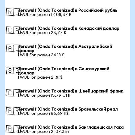
Terawulf (Ondo Tokenized) в Российский рубль
🇷🇺
1 WULFon равен 1 408,37 ₽
Terawulf (Ondo Tokenized) в Канадский доллар
🇨🇦
1 WULFon равен 23,77 $
Terawulf (Ondo Tokenized) в Австралийский
🇦🇺
доллар
1 WULFon равен 24,13 $
Terawulf (Ondo Tokenized) в Сингапурский
🇸🇬
доллар
1 WULFon равен 21,81 $
Terawulf (Ondo Tokenized) в Швейцарский франк
🇨🇭
1 WULFon равен 13,79 CHF
Terawulf (Ondo Tokenized) в Бразильский реал
🇧🇷
1 WULFon равен 86,69 R$
Terawulf (Ondo Tokenized) в Бангладешская така
🇧🇩
1 WULFon равен 2 107,35 ৳