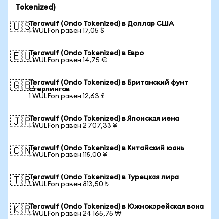
Tokenized)
Terawulf (Ondo Tokenized) в Доллар США
🇺🇸
1 WULFon равен 17,05 $
Terawulf (Ondo Tokenized) в Евро
🇪🇺
1 WULFon равен 14,75 €
Terawulf (Ondo Tokenized) в Британский фунт
🇬🇧
стерлингов
1 WULFon равен 12,63 £
Terawulf (Ondo Tokenized) в Японская иена
🇯🇵
1 WULFon равен 2 707,33 ¥
Terawulf (Ondo Tokenized) в Китайский юань
🇨🇳
1 WULFon равен 115,00 ¥
Terawulf (Ondo Tokenized) в Турецкая лира
🇹🇷
1 WULFon равен 813,50 ₺
Terawulf (Ondo Tokenized) в Южнокорейская вона
🇰🇷
1 WULFon равен 24 165,75 ₩