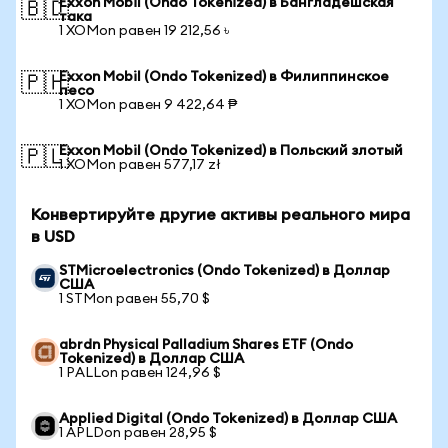
Exxon Mobil (Ondo Tokenized) в Бангладешская
🇧🇩
така
1 XOMon равен 19 212,56 ৳
Exxon Mobil (Ondo Tokenized) в Филиппинское
🇵🇭
песо
1 XOMon равен 9 422,64 ₱
Exxon Mobil (Ondo Tokenized) в Польский злотый
🇵🇱
1 XOMon равен 577,17 zł
Конвертируйте другие активы реального мира
в USD
STMicroelectronics (Ondo Tokenized) в Доллар
США
1 STMon равен 55,70 $
abrdn Physical Palladium Shares ETF (Ondo
Tokenized) в Доллар США
1 PALLon равен 124,96 $
Applied Digital (Ondo Tokenized) в Доллар США
1 APLDon равен 28,95 $