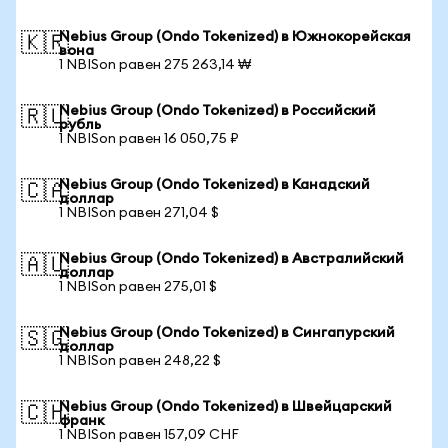
Nebius Group (Ondo Tokenized) в Южнокорейская
🇰🇷
вона
1 NBISon равен 275 263,14 ₩
Nebius Group (Ondo Tokenized) в Российский
🇷🇺
рубль
1 NBISon равен 16 050,75 ₽
Nebius Group (Ondo Tokenized) в Канадский
🇨🇦
доллар
1 NBISon равен 271,04 $
Nebius Group (Ondo Tokenized) в Австралийский
🇦🇺
доллар
1 NBISon равен 275,01 $
Nebius Group (Ondo Tokenized) в Сингапурский
🇸🇬
доллар
1 NBISon равен 248,22 $
Nebius Group (Ondo Tokenized) в Швейцарский
🇨🇭
франк
1 NBISon равен 157,09 CHF