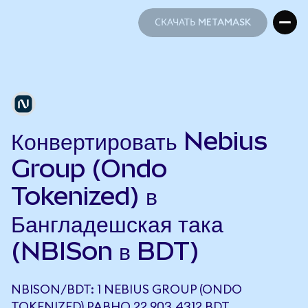
СКАЧАТЬ METAMASK
СКАЧАТЬ METAMASK
Конвертировать Nebius
Group (Ondo
Tokenized) в
Бангладешская така
(NBISon в BDT)
NBISON/BDT: 1 NEBIUS GROUP (ONDO
TOKENIZED) РАВНО 22 903,4312 BDT