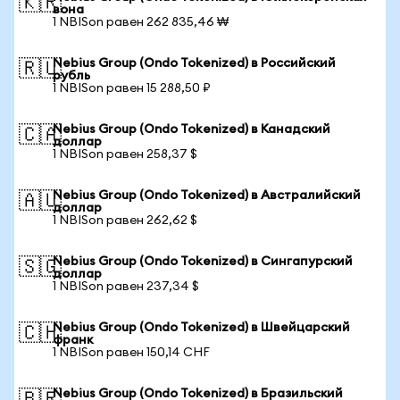
🇰🇷
вона
1 NBISon равен 262 835,46 ₩
Nebius Group (Ondo Tokenized) в Российский
🇷🇺
рубль
1 NBISon равен 15 288,50 ₽
Nebius Group (Ondo Tokenized) в Канадский
🇨🇦
доллар
1 NBISon равен 258,37 $
Nebius Group (Ondo Tokenized) в Австралийский
🇦🇺
доллар
1 NBISon равен 262,62 $
Nebius Group (Ondo Tokenized) в Сингапурский
🇸🇬
доллар
1 NBISon равен 237,34 $
Nebius Group (Ondo Tokenized) в Швейцарский
🇨🇭
франк
1 NBISon равен 150,14 CHF
Nebius Group (Ondo Tokenized) в Бразильский