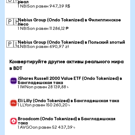
🇧🇷
реал
1 NBISon равен 947,39 R$
Nebius Group (Ondo Tokenized) в Филиппинское
🇵🇭
песо
1 NBISon равен 11 286,12 ₱
Nebius Group (Ondo Tokenized) в Польский злотый
🇵🇱
1 NBISon равен 690,97 zł
Конвертируйте другие активы реального мира
в BDT
iShares Russell 2000 Value ETF (Ondo Tokenized) в
Бангладешская така
1 IWNon равен 28 139,88 ৳
Eli Lilly (Ondo Tokenized) в Бангладешская така
1 LLYon равен 150 260,20 ৳
Broadcom (Ondo Tokenized) в Бангладешская
така
1 AVGOon равен 52 437,39 ৳