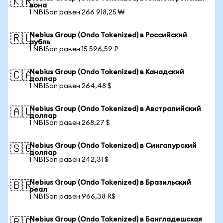
🇰🇷
вона
1 NBISon равен 266 918,25 ₩
Nebius Group (Ondo Tokenized) в Российский
🇷🇺
рубль
1 NBISon равен 15 596,59 ₽
Nebius Group (Ondo Tokenized) в Канадский
🇨🇦
доллар
1 NBISon равен 264,48 $
Nebius Group (Ondo Tokenized) в Австралийский
🇦🇺
доллар
1 NBISon равен 268,27 $
Nebius Group (Ondo Tokenized) в Сингапурский
🇸🇬
доллар
1 NBISon равен 242,31 $
Nebius Group (Ondo Tokenized) в Бразильский
🇧🇷
реал
1 NBISon равен 966,38 R$
Nebius Group (Ondo Tokenized) в Бангладешская