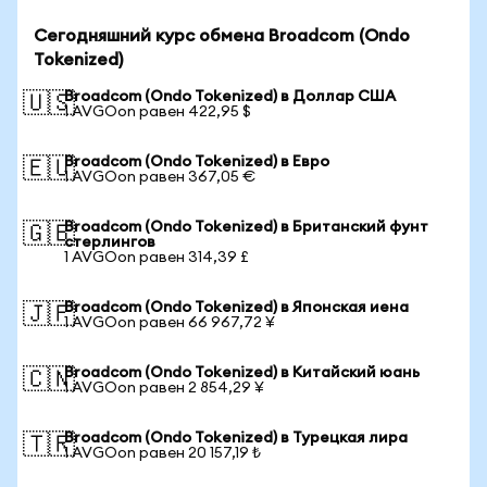
Сегодняшний курс обмена Broadcom (Ondo
Tokenized)
Broadcom (Ondo Tokenized) в Доллар США
🇺🇸
1 AVGOon равен 422,95 $
Broadcom (Ondo Tokenized) в Евро
🇪🇺
1 AVGOon равен 367,05 €
Broadcom (Ondo Tokenized) в Британский фунт
🇬🇧
стерлингов
1 AVGOon равен 314,39 £
Broadcom (Ondo Tokenized) в Японская иена
🇯🇵
1 AVGOon равен 66 967,72 ¥
Broadcom (Ondo Tokenized) в Китайский юань
🇨🇳
1 AVGOon равен 2 854,29 ¥
Broadcom (Ondo Tokenized) в Турецкая лира
🇹🇷
1 AVGOon равен 20 157,19 ₺