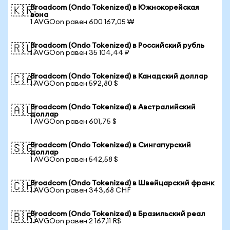
Broadcom (Ondo Tokenized) в Южнокорейская
🇰🇷
вона
1 AVGOon равен 600 167,05 ₩
Broadcom (Ondo Tokenized) в Российский рубль
🇷🇺
1 AVGOon равен 35 104,44 ₽
Broadcom (Ondo Tokenized) в Канадский доллар
🇨🇦
1 AVGOon равен 592,80 $
Broadcom (Ondo Tokenized) в Австралийский
🇦🇺
доллар
1 AVGOon равен 601,75 $
Broadcom (Ondo Tokenized) в Сингапурский
🇸🇬
доллар
1 AVGOon равен 542,58 $
Broadcom (Ondo Tokenized) в Швейцарский франк
🇨🇭
1 AVGOon равен 343,68 CHF
Broadcom (Ondo Tokenized) в Бразильский реал
🇧🇷
1 AVGOon равен 2 167,11 R$