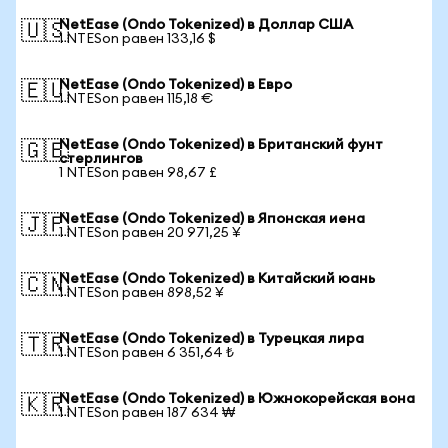
NetEase (Ondo Tokenized) в Доллар США
🇺🇸
1 NTESon равен 133,16 $
NetEase (Ondo Tokenized) в Евро
🇪🇺
1 NTESon равен 115,18 €
NetEase (Ondo Tokenized) в Британский фунт
🇬🇧
стерлингов
1 NTESon равен 98,67 £
NetEase (Ondo Tokenized) в Японская иена
🇯🇵
1 NTESon равен 20 971,25 ¥
NetEase (Ondo Tokenized) в Китайский юань
🇨🇳
1 NTESon равен 898,52 ¥
NetEase (Ondo Tokenized) в Турецкая лира
🇹🇷
1 NTESon равен 6 351,64 ₺
NetEase (Ondo Tokenized) в Южнокорейская вона
🇰🇷
1 NTESon равен 187 634 ₩