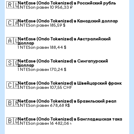
NetEase (Ondo Tokenized) в Российский рубль
🇷🇺
1 NTESon равен 10 956,33 ₽
NetEase (Ondo Tokenized) в Канадский доллар
🇨🇦
1 NTESon равен 185,59 $
NetEase (Ondo Tokenized) в Австралийский
🇦🇺
доллар
1 NTESon равен 188,44 $
NetEase (Ondo Tokenized) в Сингапурский
🇸🇬
доллар
1 NTESon равен 170,24 $
NetEase (Ondo Tokenized) в Швейцарский франк
🇨🇭
1 NTESon равен 107,55 CHF
NetEase (Ondo Tokenized) в Бразильский реал
🇧🇷
1 NTESon равен 678,68 R$
NetEase (Ondo Tokenized) в Бангладешская така
🇧🇩
1 NTESon равен 16 482,06 ৳