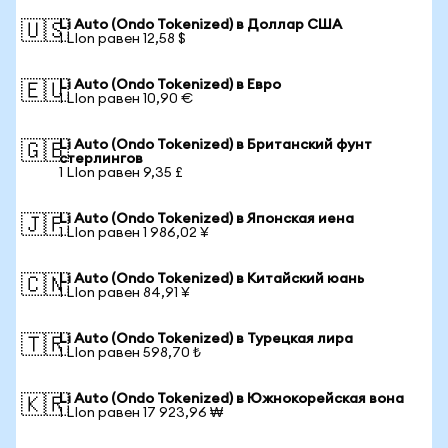
Li Auto (Ondo Tokenized) в Доллар США
🇺🇸
1 LIon равен 12,58 $
Li Auto (Ondo Tokenized) в Евро
🇪🇺
1 LIon равен 10,90 €
Li Auto (Ondo Tokenized) в Британский фунт
🇬🇧
стерлингов
1 LIon равен 9,35 £
Li Auto (Ondo Tokenized) в Японская иена
🇯🇵
1 LIon равен 1 986,02 ¥
Li Auto (Ondo Tokenized) в Китайский юань
🇨🇳
1 LIon равен 84,91 ¥
Li Auto (Ondo Tokenized) в Турецкая лира
🇹🇷
1 LIon равен 598,70 ₺
Li Auto (Ondo Tokenized) в Южнокорейская вона
🇰🇷
1 LIon равен 17 923,96 ₩