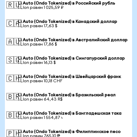
Li Auto (Ondo Tokenized) в Российский рубль
🇷🇺
1 LIon равен 1 025,59 ₽
Li Auto (Ondo Tokenized) в Канадский доллар
🇨🇦
1 LIon равен 17,63 $
Li Auto (Ondo Tokenized) в Австралийский доллар
🇦🇺
1 LIon равен 17,86 $
Li Auto (Ondo Tokenized) в Сингапурский доллар
🇸🇬
1 LIon равен 16,13 $
Li Auto (Ondo Tokenized) в Швейцарский франк
🇨🇭
1 LIon равен 10,18 CHF
Li Auto (Ondo Tokenized) в Бразильский реал
🇧🇷
1 LIon равен 64,43 R$
Li Auto (Ondo Tokenized) в Бангладешская така
🇧🇩
1 LIon равен 1 554,87 ৳
Li Auto (Ondo Tokenized) в Филиппинское песо
🇵🇭
1 LIon равен 765,10 ₱