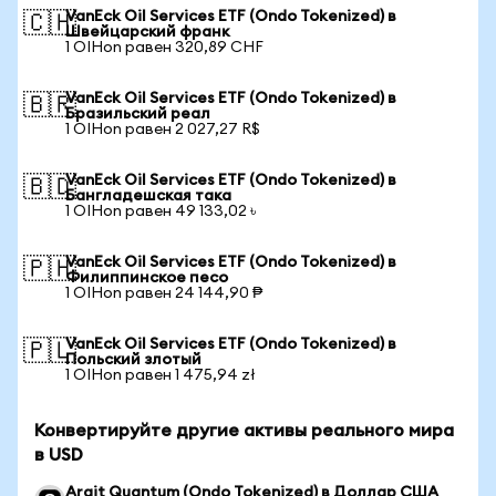
VanEck Oil Services ETF (Ondo Tokenized) в
🇨🇭
Швейцарский франк
1 OIHon равен 320,89 CHF
VanEck Oil Services ETF (Ondo Tokenized) в
🇧🇷
Бразильский реал
1 OIHon равен 2 027,27 R$
VanEck Oil Services ETF (Ondo Tokenized) в
🇧🇩
Бангладешская така
1 OIHon равен 49 133,02 ৳
VanEck Oil Services ETF (Ondo Tokenized) в
🇵🇭
Филиппинское песо
1 OIHon равен 24 144,90 ₱
VanEck Oil Services ETF (Ondo Tokenized) в
🇵🇱
Польский злотый
1 OIHon равен 1 475,94 zł
Конвертируйте другие активы реального мира
в USD
Arqit Quantum (Ondo Tokenized) в Доллар США