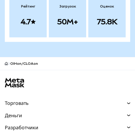
Рейтинг
Загрузок
Оценок
4.7
50M+
75.8K
OIHon/CLOAon
Нижний колонтитул сайта MetaMask
Торговать
Торговля
Деньги
Swaps
Покупайте
Разработчики
Прогнозы
НОВИНКА
Карта
Документация для разработчиков