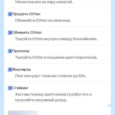
Начните всего за пару нажатий.
Продать OIHon
Обменяйте OIHon на наличные.
Обменять OIHon
Торгуйте OIHon внутри и между блокчейнами.
Прогнозы
Торгуйте OIHon и на рынках криптопрогнозов.
Фьючерсы
Лонг или шорт токенов с плечом до 50x.
Стейкинг
Заставьте вашу криптовалюту работать и
получайте пассивный доход.
Торговать