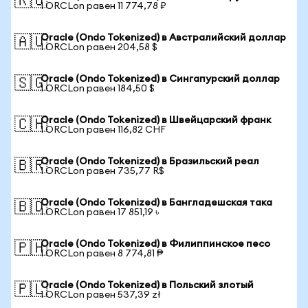
🇷🇺
1 ORCLon равен 11 774,78 ₽
Oracle (Ondo Tokenized) в Австралийский доллар
🇦🇺
1 ORCLon равен 204,58 $
Oracle (Ondo Tokenized) в Сингапурский доллар
🇸🇬
1 ORCLon равен 184,50 $
Oracle (Ondo Tokenized) в Швейцарский франк
🇨🇭
1 ORCLon равен 116,82 CHF
Oracle (Ondo Tokenized) в Бразильский реал
🇧🇷
1 ORCLon равен 735,77 R$
Oracle (Ondo Tokenized) в Бангладешская така
🇧🇩
1 ORCLon равен 17 851,19 ৳
Oracle (Ondo Tokenized) в Филиппинское песо
🇵🇭
1 ORCLon равен 8 774,81 ₱
Oracle (Ondo Tokenized) в Польский злотый
🇵🇱
1 ORCLon равен 537,39 zł