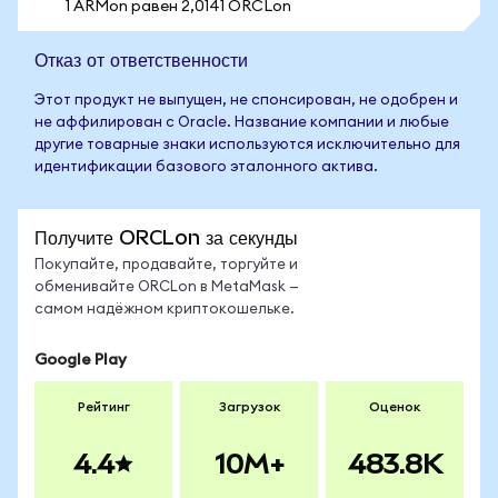
1 ARMon равен 2,0141 ORCLon
Отказ от ответственности
Этот продукт не выпущен, не спонсирован, не одобрен и
не аффилирован с Oracle. Название компании и любые
другие товарные знаки используются исключительно для
идентификации базового эталонного актива.
Получите ORCLon за секунды
Покупайте, продавайте, торгуйте и
обменивайте ORCLon в MetaMask —
самом надёжном криптокошельке.
Google Play
Рейтинг
Загрузок
Оценок
4.4
10M+
483.8K