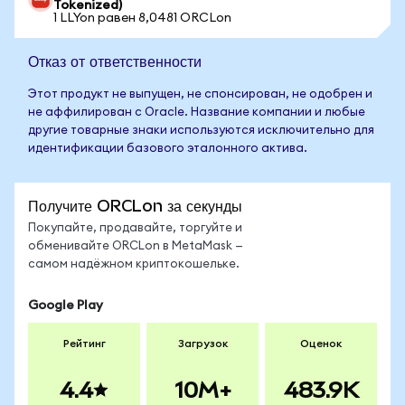
Tokenized)
1 LLYon равен 8,0481 ORCLon
Отказ от ответственности
Этот продукт не выпущен, не спонсирован, не одобрен и
не аффилирован с Oracle. Название компании и любые
другие товарные знаки используются исключительно для
идентификации базового эталонного актива.
Получите ORCLon за секунды
Покупайте, продавайте, торгуйте и
обменивайте ORCLon в MetaMask —
самом надёжном криптокошельке.
Google Play
Рейтинг
Загрузок
Оценок
4.4
10M+
483.9K