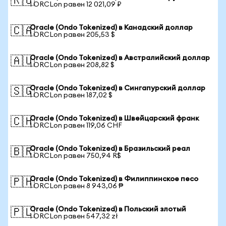
🇷🇺
1 ORCLon равен 12 021,09 ₽
Oracle (Ondo Tokenized) в Канадский доллар
🇨🇦
1 ORCLon равен 205,53 $
Oracle (Ondo Tokenized) в Австралийский доллар
🇦🇺
1 ORCLon равен 208,82 $
Oracle (Ondo Tokenized) в Сингапурский доллар
🇸🇬
1 ORCLon равен 187,02 $
Oracle (Ondo Tokenized) в Швейцарский франк
🇨🇭
1 ORCLon равен 119,06 CHF
Oracle (Ondo Tokenized) в Бразильский реал
🇧🇷
1 ORCLon равен 750,94 R$
Oracle (Ondo Tokenized) в Филиппинское песо
🇵🇭
1 ORCLon равен 8 943,06 ₱
Oracle (Ondo Tokenized) в Польский злотый
🇵🇱
1 ORCLon равен 547,32 zł