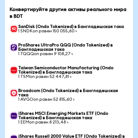
Конвертируйте другие активы реального мира
в BDT
SanDisk (Ondo Tokenized) в Бангладешская така
1 SNDKon равен 150 055,60 ৳
ProShares UltraPro QQQ (Ondo Tokenized) в
Бангладешская така
1 TQQQon равен 9 108,27 ৳
Taiwan Semiconductor Manufacturing (Ondo
Tokenized) в Бангладешская така
1 TSMon равен 52 447,81 ৳
Broadcom (Ondo Tokenized) в Бангладешская
така
1 AVGOon равен 52 815,60 ৳
iShares MSCI Emerging Markets ETF (Ondo
Tokenized) в Бангладешская така
1 EEMon равен 8 213,48 ৳
iShares Russell 2000 Value ETF (Ondo Tokenized) в