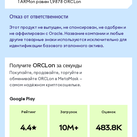
1 ARMon равен 1,9878 ORCLon
Отказ от ответственности
Этот продукт не выпущен, не спонсирован, не одобрен и
не аффилирован с Oracle. Название компании и любые
другие товарные знаки используются исключительно для
идентификации базового эталонного актива.
Получите ORCLon за секунды
Покупайте, продавайте, торгуйте и
обменивайте ORCLon в MetaMask —
самом надёжном криптокошельке.
Google Play
Рейтинг
Загрузок
Оценок
4.4
10M+
483.8K