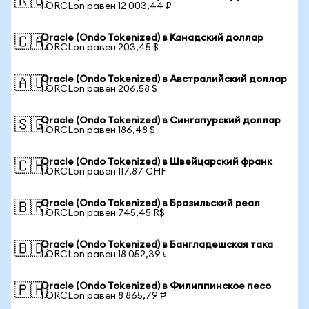
🇷🇺
1 ORCLon равен 12 003,44 ₽
Oracle (Ondo Tokenized) в Канадский доллар
🇨🇦
1 ORCLon равен 203,45 $
Oracle (Ondo Tokenized) в Австралийский доллар
🇦🇺
1 ORCLon равен 206,58 $
Oracle (Ondo Tokenized) в Сингапурский доллар
🇸🇬
1 ORCLon равен 186,48 $
Oracle (Ondo Tokenized) в Швейцарский франк
🇨🇭
1 ORCLon равен 117,87 CHF
Oracle (Ondo Tokenized) в Бразильский реал
🇧🇷
1 ORCLon равен 745,45 R$
Oracle (Ondo Tokenized) в Бангладешская така
🇧🇩
1 ORCLon равен 18 052,39 ৳
Oracle (Ondo Tokenized) в Филиппинское песо
🇵🇭
1 ORCLon равен 8 865,79 ₱