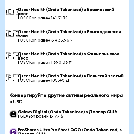
Oscar Health (Ondo Tokenized) в Бразильский
🇧🇷
реал
1 OSCRon равен 141,91 R$
Oscar Health (Ondo Tokenized) в Бангладешская
🇧🇩
така
1 OSCRon равен 3 435,96 ৳
Oscar Health (Ondo Tokenized) в Филиппинское
🇵🇭
песо
1 OSCRon равен 1 690,06 ₱
Oscar Health (Ondo Tokenized) в Польский злотый
🇵🇱
1 OSCRon равен 103,43 zł
Конвертируйте другие активы реального мира
в USD
Galaxy Digital (Ondo Tokenized) в Доллар США
1 GLXYon равен 19,77 $
ProShares UltraPro Short QQQ (Ondo Tokenized) в