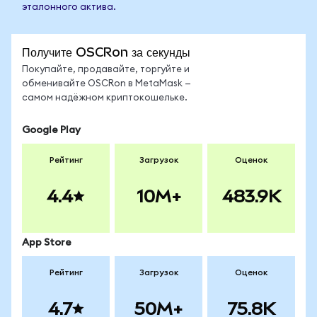
эталонного актива.
Получите OSCRon за секунды
Покупайте, продавайте, торгуйте и
обменивайте OSCRon в MetaMask —
самом надёжном криптокошельке.
Google Play
Рейтинг
Загрузок
Оценок
4.4
10M+
483.9K
App Store
Рейтинг
Загрузок
Оценок
4.7
50M+
75.8K