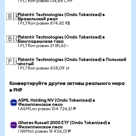
1 PLTRon равен 138,68 CHF
Palantir Technologies (Ondo Tokenized) в
🇧🇷
Бразильский реал
1 PLTRon равен 874,82 R$
Palantir Technologies (Ondo Tokenized) в
🇧🇩
Бангладешская така
1 PLTRon равен 21 181,62 ৳
Palantir Technologies (Ondo Tokenized) в Польский
🇵🇱
злотый
1 PLTRon равен 638,09 zł
Конвертируйте другие активы реального мира
в PHP
ASML Holding NV (Ondo Tokenized) в
Филиппинское песо
1 ASMLon равен 104 726,51 ₱
iShares Russell 2000 ETF (Ondo Tokenized) в
Филиппинское песо
1 IWMon равен 18 436,01 ₱