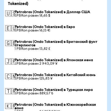
Tokenized)
Petrobras (Ondo Tokenized) в Доллар США
🇺🇸
1 PBRon равен 18,65 $
Petrobras (Ondo Tokenized) в Евро
🇪🇺
1 PBRon равен 16,13 €
Petrobras (Ondo Tokenized) в Британский фунт
🇬🇧
стерлингов
1 PBRon равен 13,82 £
Petrobras (Ondo Tokenized) в Японская иена
🇯🇵
1 PBRon равен 2 943,09 ¥
Petrobras (Ondo Tokenized) в Китайский юань
🇨🇳
1 PBRon равен 125,83 ¥
Petrobras (Ondo Tokenized) в Турецкая лира
🇹🇷
1 PBRon равен 889,57 ₺
Petrobras (Ondo Tokenized) в Южнокорейская
🇰🇷
вона