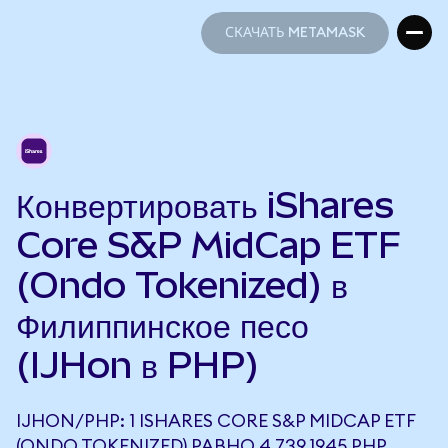
СКАЧАТЬ METAMASK
СКАЧАТЬ METAMASK
Конвертировать iShares
Core S&P MidCap ETF
(Ondo Tokenized) в
Филиппинское песо
(IJHon в PHP)
IJHON/PHP: 1 ISHARES CORE S&P MIDCAP ETF
(ONDO TOKENIZED) РАВНО 4 739,1945 PHP