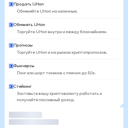
Продать IJHon
Обменяйте IJHon на наличные.
Обменять IJHon
Торгуйте IJHon внутри и между блокчейнами.
Прогнозы
Торгуйте IJHon и на рынках криптопрогнозов.
Фьючерсы
Лонг или шорт токенов с плечом до 50x.
Стейкинг
Заставьте вашу криптовалюту работать и
получайте пассивный доход.
Торговать