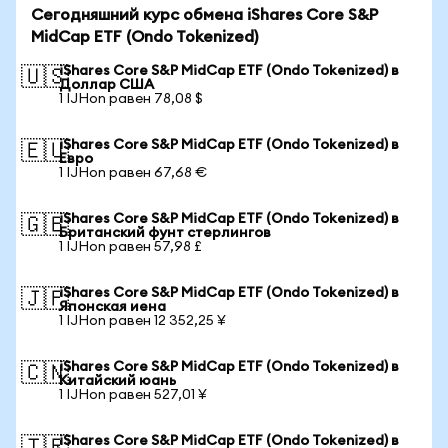
Сегодняшний курс обмена iShares Core S&P
MidCap ETF (Ondo Tokenized)
iShares Core S&P MidCap ETF (Ondo Tokenized) в
🇺🇸
Доллар США
1 IJHon равен 78,08 $
iShares Core S&P MidCap ETF (Ondo Tokenized) в
🇪🇺
Евро
1 IJHon равен 67,68 €
iShares Core S&P MidCap ETF (Ondo Tokenized) в
🇬🇧
Британский фунт стерлингов
1 IJHon равен 57,98 £
iShares Core S&P MidCap ETF (Ondo Tokenized) в
🇯🇵
Японская иена
1 IJHon равен 12 352,25 ¥
iShares Core S&P MidCap ETF (Ondo Tokenized) в
🇨🇳
Китайский юань
1 IJHon равен 527,01 ¥
iShares Core S&P MidCap ETF (Ondo Tokenized) в