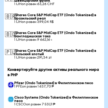
Швейцарский франк
1 IJHon равен 63,26 CHF
iShares Core S&P MidCap ETF (Ondo Tokenized) в
🇧🇷
Бразильский реал
1 IJHon равен 399,04 R$
iShares Core S&P MidCap ETF (Ondo Tokenized) в
🇧🇩
Бангладешская така
1 IJHon равен 9 662,16 ৳
iShares Core S&P MidCap ETF (Ondo Tokenized) в
🇵🇱
Польский злотый
1 IJHon равен 291,34 zł
Конвертируйте другие активы реального мира
в PHP
Pfizer (Ondo Tokenized) в Филиппинское песо
1 PFEon равен 1 637,70 ₱
Cisco Systems (Ondo Tokenized) в Филиппинское
песо
1 CSCOon равен 7 531,11 ₱