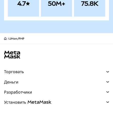
4.7
50M+
75.8K
IJHon/PHP
Нижний колонтитул сайта MetaMask
Торговать
Торговля
Деньги
Swaps
Покупайте
Разработчики
Прогнозы
НОВИНКА
Карта
Документация для разработчиков
Установить MetaMask
Перпы
НОВИНКА
mUSD
НОВИНКА
Инфопанель
Защита транзакций