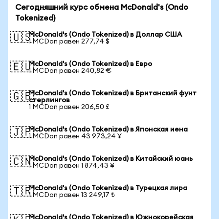
Сегодняшний курс обмена McDonald's (Ondo
Tokenized)
McDonald's (Ondo Tokenized) в Доллар США
🇺🇸
1 MCDon равен 277,74 $
McDonald's (Ondo Tokenized) в Евро
🇪🇺
1 MCDon равен 240,82 €
McDonald's (Ondo Tokenized) в Британский фунт
🇬🇧
стерлингов
1 MCDon равен 206,50 £
McDonald's (Ondo Tokenized) в Японская иена
🇯🇵
1 MCDon равен 43 973,24 ¥
McDonald's (Ondo Tokenized) в Китайский юань
🇨🇳
1 MCDon равен 1 874,43 ¥
McDonald's (Ondo Tokenized) в Турецкая лира
🇹🇷
1 MCDon равен 13 249,17 ₺
McDonald's (Ondo Tokenized) в Южнокорейская