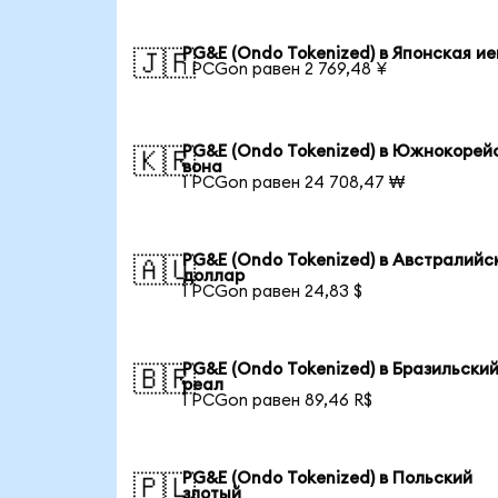
PG&E (Ondo Tokenized) в Японская и
🇯🇵
1 PCGon равен 2 769,48 ¥
PG&E (Ondo Tokenized) в Южнокорей
🇰🇷
вона
1 PCGon равен 24 708,47 ₩
PG&E (Ondo Tokenized) в Австралийс
🇦🇺
доллар
1 PCGon равен 24,83 $
PG&E (Ondo Tokenized) в Бразильски
🇧🇷
реал
1 PCGon равен 89,46 R$
PG&E (Ondo Tokenized) в Польский
🇵🇱
злотый