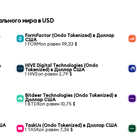
ального мира в USD
А
FormFactor (Ondo Tokenized) в Доллар
США
1 FORMon равен 119,33 $
А
HIVE Digital Technologies (Ondo
Tokenized) в Доллар США
1 HIVEon равен 2,79 $
Bitdeer Technologies (Ondo Tokenized) в
Доллар США
1 BTDRon равен 10,75 $
США
TaskUs (Ondo Tokenized) в Доллар США
1 TASKon равен 7,36 $