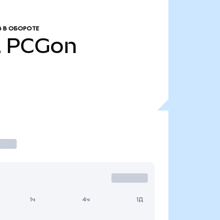
 В ОБОРОТЕ
2
PCGon
1ч
4ч
1Д