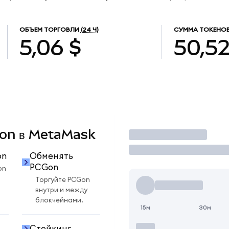
ОБЪЕМ ТОРГОВЛИ
(24 Ч)
СУММА ТОКЕНОВ
5,06 $
50,5
CGon в MetaMask
Торговать
on
Обменять
PCGon
on
Торгуйте PCGon
внутри и между
блокчейнами.
15м
30м
Стейкинг