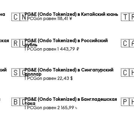
ена
PG&E (Ondo Tokenized) в Китайский юань
🇨🇳
🇹
1 PCGon равен 118,41 ¥
ская
PG&E (Ondo Tokenized) в Российский
🇷🇺
🇨
рубль
1 PCGon равен 1 443,79 ₽
кий
PG&E (Ondo Tokenized) в Сингапурский
🇸🇬
🇨
доллар
1 PCGon равен 22,43 $
й
PG&E (Ondo Tokenized) в Бангладешская
🇧🇩
🇵
така
1 PCGon равен 2 165,99 ৳