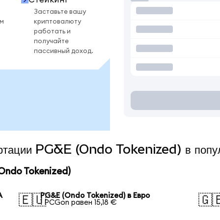
Заставьте вашу
ом
криптовалюту
работать и
получайте
пассивный доход.
вертации PG&E (Ondo Tokenized) в попу
Ondo Tokenized)
А
PG&E (Ondo Tokenized) в Евро
🇪🇺
🇬
1 PCGon равен 15,18 €