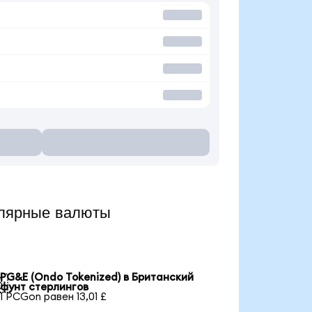
лярные валюты
PG&E (Ondo Tokenized) в Британский

фунт стерлингов
1 PCGon равен 13,01 £