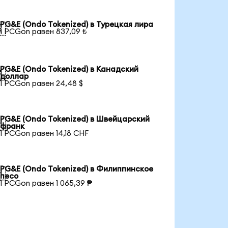
PG&E (Ondo Tokenized) в Турецкая лира

1 PCGon равен 837,09 ₺
PG&E (Ondo Tokenized) в Канадский

доллар
1 PCGon равен 24,48 $
PG&E (Ondo Tokenized) в Швейцарский

франк
1 PCGon равен 14,18 CHF
PG&E (Ondo Tokenized) в Филиппинское

песо
1 PCGon равен 1 065,39 ₱