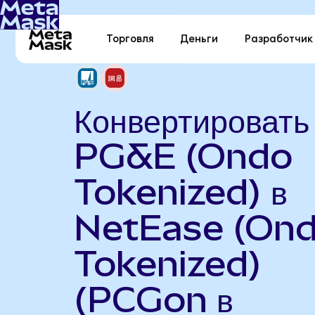
Торговля
Деньги
Разработчик
Конвертировать
PG&E (Ondo
Tokenized) в
NetEase (On
Tokenized)
(PCGon в