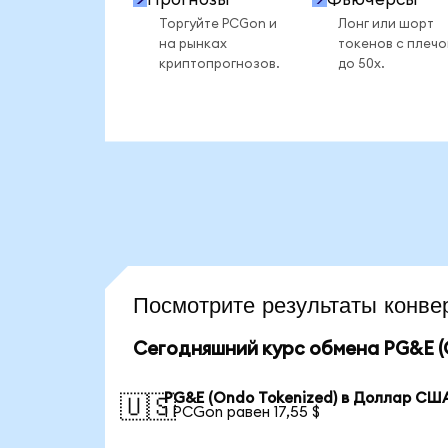
Торгуйте PCGon и
Лонг или шорт
на рынках
токенов с плеч
криптопрогнозов.
до 50x.
Посмотрите результаты кон
Сегодняшний курс обмена PG&E (
PG&E (Ondo Tokenized) в Доллар СШ
🇺🇸
1 PCGon равен 17,55 $