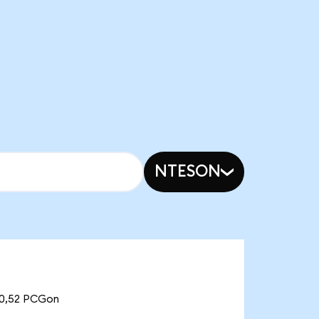
NTESON
50,52 PCGon