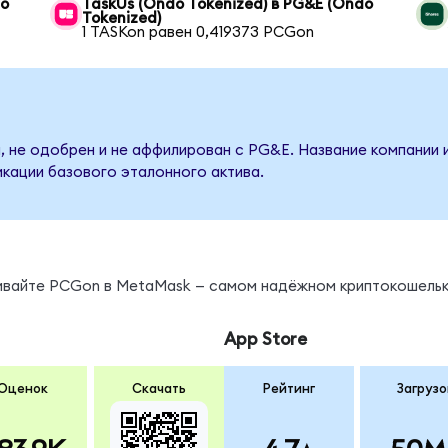
do
TaskUs (Ondo Tokenized) в PG&E (Ondo
Tokenized)
1 TASKon равен 0,419373 PCGon
, не одобрен и не аффилирован с PG&E. Название компании 
кации базового эталонного актива.
нивайте PCGon в MetaMask — самом надёжном криптокошельк
App Store
Оценок
Скачать
Рейтинг
Загрузо