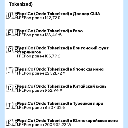
Tokenized)
PepsiCo (Ondo Tokenized) в Доллар США
🇺🇸
1 PEPon равен 142,72 $
PepsiCo (Ondo Tokenized) в Евро
🇪🇺
1 PEPon равен 123,46 €
PepsiCo (Ondo Tokenized) в Британский фунт
🇬🇧
стерлингов
1 PEPon равен 105,79 £
PepsiCo (Ondo Tokenized) в Японская иена
🇯🇵
1 PEPon равен 22 521,72 ¥
PepsiCo (Ondo Tokenized) в Китайский юань
🇨🇳
1 PEPon равен 962,94 ¥
PepsiCo (Ondo Tokenized) в Турецкая лира
🇹🇷
1 PEPon равен 6 807,33 ₺
PepsiCo (Ondo Tokenized) в Южнокорейская вона
🇰🇷
1 PEPon равен 200 932,23 ₩