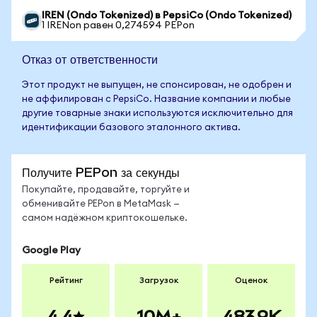
IREN (Ondo Tokenized) в PepsiCo (Ondo Tokenized)
1 IRENon равен 0,274594 PEPon
Отказ от ответственности
Этот продукт не выпущен, не спонсирован, не одобрен и
не аффилирован с PepsiCo. Название компании и любые
другие товарные знаки используются исключительно для
идентификации базового эталонного актива.
Получите PEPon за секунды
Покупайте, продавайте, торгуйте и
обменивайте PEPon в MetaMask —
самом надёжном криптокошельке.
Google Play
Рейтинг
Загрузок
Оценок
4.4
10M+
483.9K