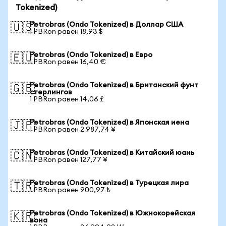
Tokenized)
Petrobras (Ondo Tokenized) в Доллар США
🇺🇸
1 PBRon равен 18,93 $
Petrobras (Ondo Tokenized) в Евро
🇪🇺
1 PBRon равен 16,40 €
Petrobras (Ondo Tokenized) в Британский фунт
🇬🇧
стерлингов
1 PBRon равен 14,06 £
Petrobras (Ondo Tokenized) в Японская иена
🇯🇵
1 PBRon равен 2 987,74 ¥
Petrobras (Ondo Tokenized) в Китайский юань
🇨🇳
1 PBRon равен 127,77 ¥
Petrobras (Ondo Tokenized) в Турецкая лира
🇹🇷
1 PBRon равен 900,97 ₺
Petrobras (Ondo Tokenized) в Южнокорейская
🇰🇷
вона