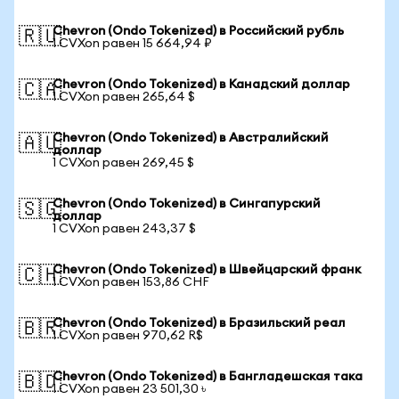
Chevron (Ondo Tokenized) в Российский рубль
🇷🇺
1 CVXon равен 15 664,94 ₽
Chevron (Ondo Tokenized) в Канадский доллар
🇨🇦
1 CVXon равен 265,64 $
Chevron (Ondo Tokenized) в Австралийский
🇦🇺
доллар
1 CVXon равен 269,45 $
Chevron (Ondo Tokenized) в Сингапурский
🇸🇬
доллар
1 CVXon равен 243,37 $
Chevron (Ondo Tokenized) в Швейцарский франк
🇨🇭
1 CVXon равен 153,86 CHF
Chevron (Ondo Tokenized) в Бразильский реал
🇧🇷
1 CVXon равен 970,62 R$
Chevron (Ondo Tokenized) в Бангладешская така
🇧🇩
1 CVXon равен 23 501,30 ৳