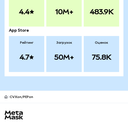
4.4
10M+
483.9K
App Store
Рейтинг
Загрузок
Оценок
4.7
50M+
75.8K
CVXon/PEPon
Нижний колонтитул сайта MetaMask