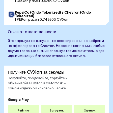
1 USOon равен 0,625932 CVXon
PepsiCo (Ondo Tokenized) в Chevron (Ondo
Tokenized)
1 PEPon равен 0,748503 CVXon
Отказ от ответственности
Этот продукт не выпущен, не спонсирован, не одобрен и
не аффилирован с Chevron. Название компании и любые
другие товарные знаки используются исключительно для
идентификации базового эталонного актива.
Получите CVXon за секунды
Покупайте, продавайте, торгуйте и
обменивайте CVXon в MetaMask —
самом надёжном криптокошельке.
Google Play
Рейтинг
Загрузок
Оценок