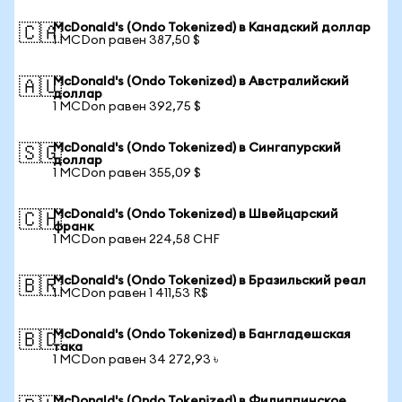
McDonald's (Ondo Tokenized) в Канадский доллар
🇨🇦
1 MCDon равен 387,50 $
McDonald's (Ondo Tokenized) в Австралийский
🇦🇺
доллар
1 MCDon равен 392,75 $
McDonald's (Ondo Tokenized) в Сингапурский
🇸🇬
доллар
1 MCDon равен 355,09 $
McDonald's (Ondo Tokenized) в Швейцарский
🇨🇭
франк
1 MCDon равен 224,58 CHF
McDonald's (Ondo Tokenized) в Бразильский реал
🇧🇷
1 MCDon равен 1 411,53 R$
McDonald's (Ondo Tokenized) в Бангладешская
🇧🇩
така
1 MCDon равен 34 272,93 ৳
McDonald's (Ondo Tokenized) в Филиппинское