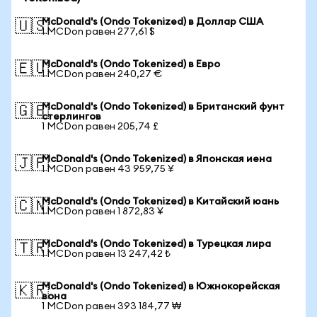
McDonald's (Ondo Tokenized) в Доллар США
🇺🇸
1 MCDon равен 277,61 $
McDonald's (Ondo Tokenized) в Евро
🇪🇺
1 MCDon равен 240,27 €
McDonald's (Ondo Tokenized) в Британский фунт
🇬🇧
стерлингов
1 MCDon равен 205,74 £
McDonald's (Ondo Tokenized) в Японская иена
🇯🇵
1 MCDon равен 43 959,75 ¥
McDonald's (Ondo Tokenized) в Китайский юань
🇨🇳
1 MCDon равен 1 872,83 ¥
McDonald's (Ondo Tokenized) в Турецкая лира
🇹🇷
1 MCDon равен 13 247,42 ₺
McDonald's (Ondo Tokenized) в Южнокорейская
🇰🇷
вона
1 MCDon равен 393 184,77 ₩