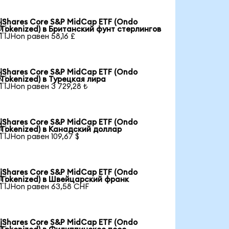
iShares Core S&P MidCap ETF (Ondo

Tokenized) в Британский фунт стерлингов
1 IJHon равен 58,16 £
iShares Core S&P MidCap ETF (Ondo

Tokenized) в Турецкая лира
1 IJHon равен 3 729,28 ₺
iShares Core S&P MidCap ETF (Ondo

Tokenized) в Канадский доллар
1 IJHon равен 109,67 $
iShares Core S&P MidCap ETF (Ondo

Tokenized) в Швейцарский франк
1 IJHon равен 63,58 CHF
iShares Core S&P MidCap ETF (Ondo
