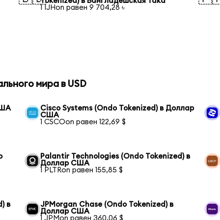
Tokenized) в Бангладешская така
1 IJHon равен 9 704,28 ৳
ального мира в USD
США
Cisco Systems (Ondo Tokenized) в Доллар
США
1 CSCOon равен 122,69 $
р
Palantir Technologies (Ondo Tokenized) в
Доллар США
1 PLTRon равен 155,85 $
) в
JPMorgan Chase (Ondo Tokenized) в
Доллар США
1 JPMon равен 360,06 $