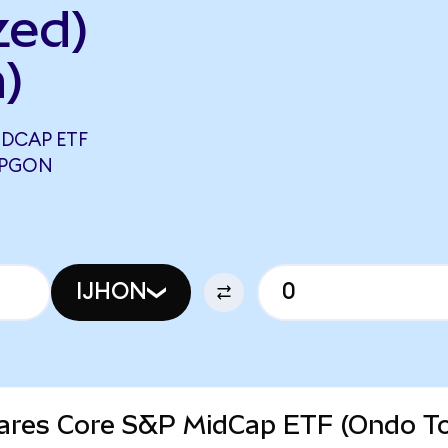
zed)
)
IDCAP ETF
 PGON
IJHON
Shares Core S&P MidCap ETF (Ondo T