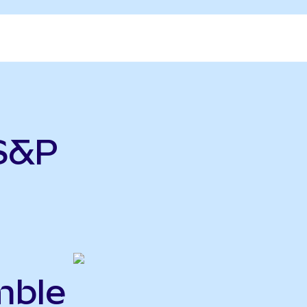
 S&P
mble