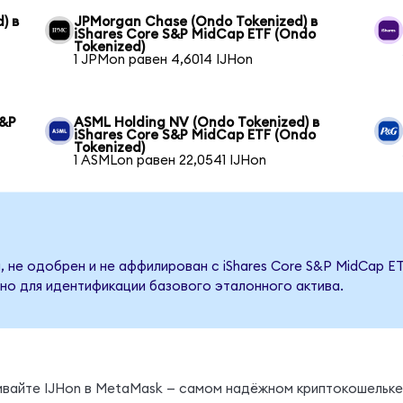
) в
JPMorgan Chase (Ondo Tokenized) в
iShares Core S&P MidCap ETF (Ondo
Tokenized)
1 JPMon равен 4,6014 IJHon
S&P
ASML Holding NV (Ondo Tokenized) в
iShares Core S&P MidCap ETF (Ondo
Tokenized)
1 ASMLon равен 22,0541 IJHon
 не одобрен и не аффилирован с iShares Core S&P MidCap ET
но для идентификации базового эталонного актива.
ивайте IJHon в MetaMask — самом надёжном криптокошельке