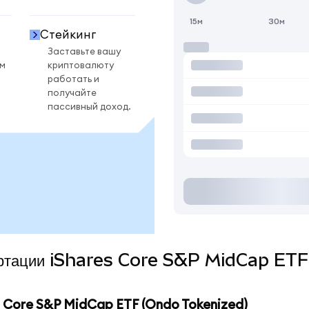
15м
30м
Стейкинг
Заставьте вашу
ом
криптовалюту
работать и
получайте
пассивный доход.
вертации iShares Core S&P MidCap ET
 Core S&P MidCap ETF (Ondo Tokenized)