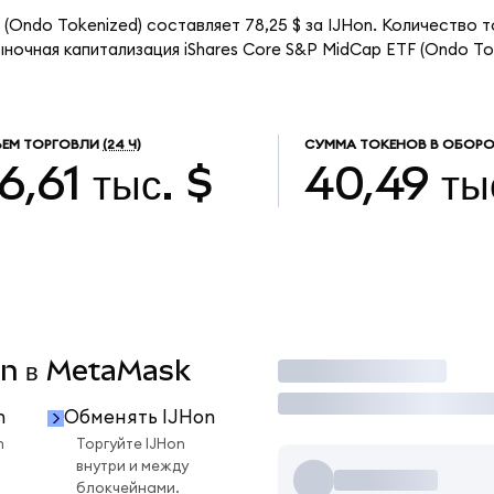
 (Ondo Tokenized) составляет 78,25 $ за IJHon. Количество 
ыночная капитализация iShares Core S&P MidCap ETF (Ondo To
ЕМ ТОРГОВЛИ
(24 Ч)
СУММА ТОКЕНОВ В ОБОРО
6,61 тыс. $
40,49 ты
Hon в MetaMask
Торговать
n
Обменять IJHon
n
Торгуйте IJHon
внутри и между
блокчейнами.