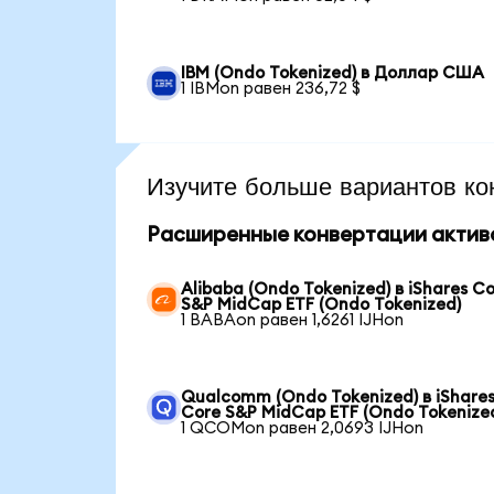
IBM (Ondo Tokenized) в Доллар США
1 IBMon равен 236,72 $
Изучите больше вариантов ко
Расширенные конвертации актив
Alibaba (Ondo Tokenized) в iShares C
S&P MidCap ETF (Ondo Tokenized)
1 BABAon равен 1,6261 IJHon
Qualcomm (Ondo Tokenized) в iShare
Core S&P MidCap ETF (Ondo Tokenize
1 QCOMon равен 2,0693 IJHon