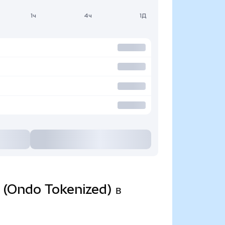
1ч
4ч
1Д
F (Ondo Tokenized) в