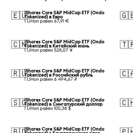
iShares Core S&P MidCap ETF (Ondo
🇪🇺
🇬
Tokenized) в Евро
1 IJHon равен 67,91 €
iShares Core S&P MidCap ETF (Ondo
🇨🇳
🇹
Tokenized) в Китайский юань
1 IJHon равен 528,07 ¥
iShares Core S&P MidCap ETF (Ondo
🇷🇺
🇨
Tokenized) в Российский рубль
1 IJHon равен 6 494,67 ₽
iShares Core S&P MidCap ETF (Ondo
🇸🇬
🇨
Tokenized) в Сингапурский доллар
1 IJHon равен 100,38 $
iShares Core S&P MidCap ETF (Ondo
🇧🇩
🇵