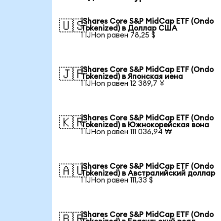
iShares Core S&P MidCap ETF (Ondo
🇺🇸
Tokenized) в Доллар США
1 IJHon равен 78,25 $
iShares Core S&P MidCap ETF (Ondo
🇯🇵
Tokenized) в Японская иена
1 IJHon равен 12 389,7 ¥
iShares Core S&P MidCap ETF (Ondo
🇰🇷
Tokenized) в Южнокорейская вона
1 IJHon равен 111 036,94 ₩
iShares Core S&P MidCap ETF (Ondo
🇦🇺
Tokenized) в Австралийский доллар
1 IJHon равен 111,33 $
iShares Core S&P MidCap ETF (Ondo
🇧🇷