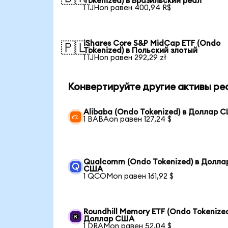
Tokenized) в Бразильский реал
1 IJHon равен 400,94 R$
iShares Core S&P MidCap ETF (Ondo
🇵🇱
Tokenized) в Польский злотый
1 IJHon равен 292,29 zł
Конвертируйте другие активы ре
Alibaba (Ondo Tokenized) в Доллар 
1 BABAon равен 127,24 $
Qualcomm (Ondo Tokenized) в Долла
США
1 QCOMon равен 161,92 $
Roundhill Memory ETF (Ondo Tokenized
Доллар США
1 DRAMon равен 52,04 $