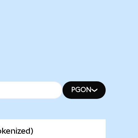
PGON
okenized)