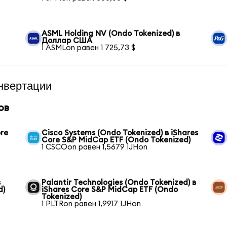
ASML Holding NV (Ondo Tokenized) в
Доллар США
1 ASMLon равен 1 725,73 $
нвертации
ов
ore
Cisco Systems (Ondo Tokenized) в iShares
Core S&P MidCap ETF (Ondo Tokenized)
1 CSCOon равен 1,5679 IJHon
s
Palantir Technologies (Ondo Tokenized) в
d)
iShares Core S&P MidCap ETF (Ondo
Tokenized)
1 PLTRon равен 1,9917 IJHon