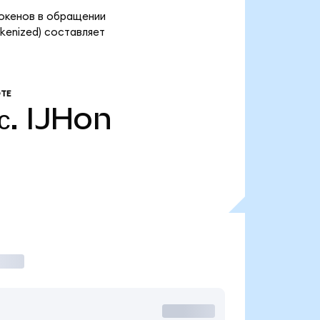
токенов в обращении
kenized) составляет
ТЕ
с.
IJHon