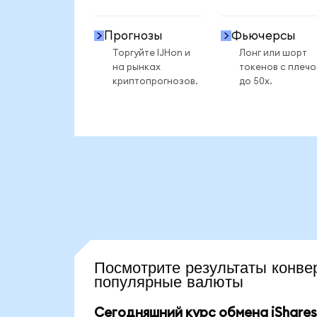
Прогнозы
Фьючерсы
Торгуйте IJHon и
Лонг или шорт
на рынках
токенов с плеч
криптопрогнозов.
до 50x.
Посмотрите результаты кон
популярные валюты
Сегодняшний курс обмена iShares