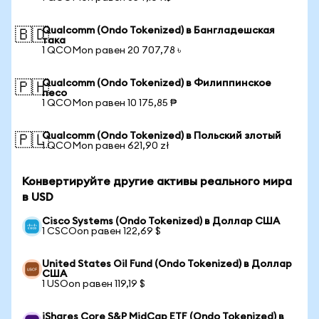
Qualcomm (Ondo Tokenized) в Бангладешская
🇧🇩
така
1 QCOMon равен 20 707,78 ৳
Qualcomm (Ondo Tokenized) в Филиппинское
🇵🇭
песо
1 QCOMon равен 10 175,85 ₱
Qualcomm (Ondo Tokenized) в Польский злотый
🇵🇱
1 QCOMon равен 621,90 zł
Конвертируйте другие активы реального мира
в USD
Cisco Systems (Ondo Tokenized) в Доллар США
1 CSCOon равен 122,69 $
United States Oil Fund (Ondo Tokenized) в Доллар
США
1 USOon равен 119,19 $
iShares Core S&P MidCap ETF (Ondo Tokenized) в