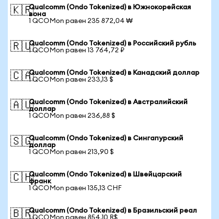
Qualcomm (Ondo Tokenized) в Южнокорейская
🇰🇷
вона
1 QCOMon равен 235 872,04 ₩
Qualcomm (Ondo Tokenized) в Российский рубль
🇷🇺
1 QCOMon равен 13 764,72 ₽
Qualcomm (Ondo Tokenized) в Канадский доллар
🇨🇦
1 QCOMon равен 233,13 $
Qualcomm (Ondo Tokenized) в Австралийский
🇦🇺
доллар
1 QCOMon равен 236,88 $
Qualcomm (Ondo Tokenized) в Сингапурский
🇸🇬
доллар
1 QCOMon равен 213,90 $
Qualcomm (Ondo Tokenized) в Швейцарский
🇨🇭
франк
1 QCOMon равен 135,13 CHF
Qualcomm (Ondo Tokenized) в Бразильский реал
🇧🇷
1 QCOMon равен 854,10 R$