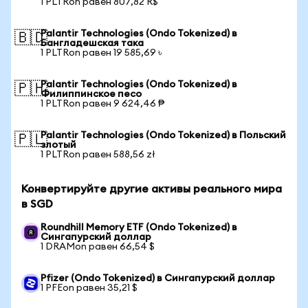
1 PLTRon равен 807,82 R$
Palantir Technologies (Ondo Tokenized) в
🇧🇩
Бангладешская така
1 PLTRon равен 19 585,69 ৳
Palantir Technologies (Ondo Tokenized) в
🇵🇭
Филиппинское песо
1 PLTRon равен 9 624,46 ₱
Palantir Technologies (Ondo Tokenized) в Польский
🇵🇱
злотый
1 PLTRon равен 588,56 zł
Конвертируйте другие активы реального мира
в SGD
Roundhill Memory ETF (Ondo Tokenized) в
Сингапурский доллар
1 DRAMon равен 66,54 $
Pfizer (Ondo Tokenized) в Сингапурский доллар
1 PFEon равен 35,21 $