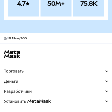
4.7
50M+
75.8K
PLTRon/SGD
Нижний колонтитул сайта MetaMask
Торговать
Торговля
Деньги
Swaps
Покупайте
Разработчики
Прогнозы
НОВИНКА
Карта
Документация для разработчиков
Установить MetaMask
Перпы
НОВИНКА
mUSD
НОВИНКА
Инфопанель
Защита транзакций