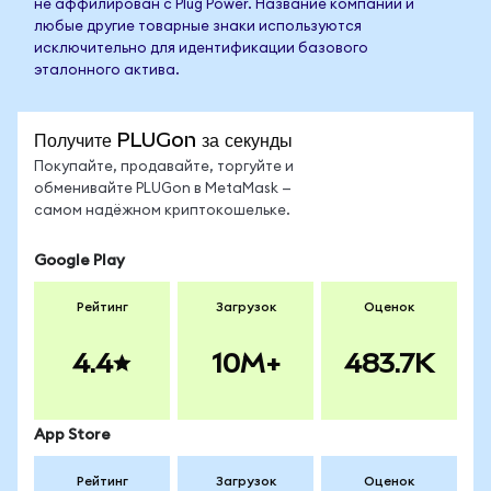
не аффилирован с Plug Power. Название компании и
любые другие товарные знаки используются
исключительно для идентификации базового
эталонного актива.
Получите PLUGon за секунды
Покупайте, продавайте, торгуйте и
обменивайте PLUGon в MetaMask —
самом надёжном криптокошельке.
Google Play
Рейтинг
Загрузок
Оценок
4.4
10M+
483.7K
App Store
Рейтинг
Загрузок
Оценок