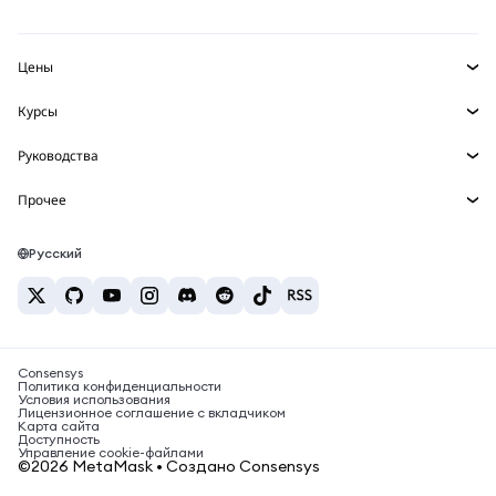
Инфопанель
Защита транзакций
Реальные активы
Зарабатывайте
Набор умных счетов
Агентский кошелек
НОВИНКА
Цены
Встроенные кошельки
Snaps
Цена Bitcoin
Курсы
MetaMask Connect
Цена Ethereum
Награды
НОВИНКА
BTC в USD
Цена Solana
Руководства
Snaps
Безопасность
ETH в USD
Купить BTC
Цена Shiba Inu
USDT в INR
Прочее
Сервисы Web3
Поддержка
Купить ETH
Цена Pepe
Исследуйте контент
BTC в USDT
Купить SOL
Карьера
Цена Tether
Bitcoin-кошелёк
Русский
BTC в INR
Купить PEPE
Контакты
Цена USDC
Кошелёк Solana
ETH в USDT
Купить USDT
Цена Chainlink
Лучшие крипто-карты
USDT в PHP
Купить USDC
Лучшие мобильные криптокошельки
BTC в EUR
Consensys
Купить SHIB
Что такое Polymarket?
Политика конфиденциальности
Условия использования
Купить BNB
Лицензионное соглашение с вкладчиком
Новости о налогах на криптовалюту
Карта сайта
Доступность
Как купить криптовалюту?
Управление cookie-файлами
©2026 MetaMask • Создано Consensys
Как продать биткоин?