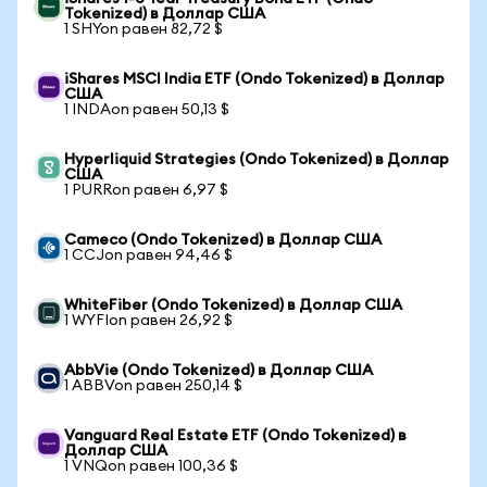
Tokenized) в Доллар США
1 SHYon равен 82,72 $
iShares MSCI India ETF (Ondo Tokenized) в Доллар
США
1 INDAon равен 50,13 $
Hyperliquid Strategies (Ondo Tokenized) в Доллар
США
1 PURRon равен 6,97 $
Cameco (Ondo Tokenized) в Доллар США
1 CCJon равен 94,46 $
WhiteFiber (Ondo Tokenized) в Доллар США
1 WYFIon равен 26,92 $
AbbVie (Ondo Tokenized) в Доллар США
1 ABBVon равен 250,14 $
Vanguard Real Estate ETF (Ondo Tokenized) в
Доллар США
1 VNQon равен 100,36 $