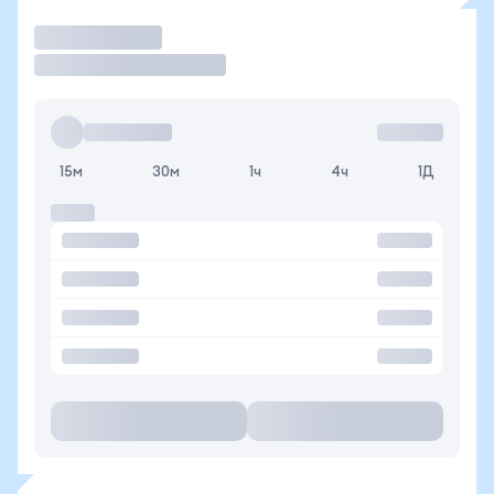
Торговать
15м
30м
1ч
4ч
1Д