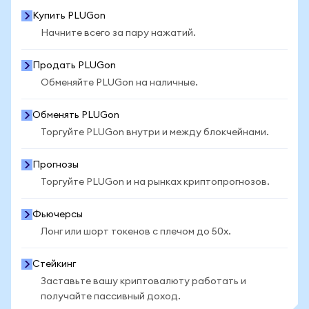
Купить PLUGon
Начните всего за пару нажатий.
Продать PLUGon
Обменяйте PLUGon на наличные.
Обменять PLUGon
Торгуйте PLUGon внутри и между блокчейнами.
Прогнозы
Торгуйте PLUGon и на рынках криптопрогнозов.
Фьючерсы
Лонг или шорт токенов с плечом до 50x.
Стейкинг
Заставьте вашу криптовалюту работать и
получайте пассивный доход.