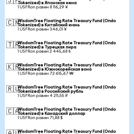
🇯🇵
Tokenized) в Японская иена
1 USFRon равен 8 116,29 ¥
WisdomTree Floating Rate Treasury Fund (Ondo
🇨🇳
Tokenized) в Китайский юань
1 USFRon равен 346,01 ¥
WisdomTree Floating Rate Treasury Fund (Ondo
🇹🇷
Tokenized) в Турецкая лира
1 USFRon равен 2 445,68 ₺
WisdomTree Floating Rate Treasury Fund (Ondo
🇰🇷
Tokenized) в Южнокорейская вона
1 USFRon равен 72 615,67 ₩
WisdomTree Floating Rate Treasury Fund (Ondo
🇷🇺
Tokenized) в Российский рубль
1 USFRon равен 4 211,55 ₽
WisdomTree Floating Rate Treasury Fund (Ondo
🇨🇦
Tokenized) в Канадский доллар
1 USFRon равен 71,88 $
WisdomTree Floating Rate Treasury Fund (Ondo
🇦🇺