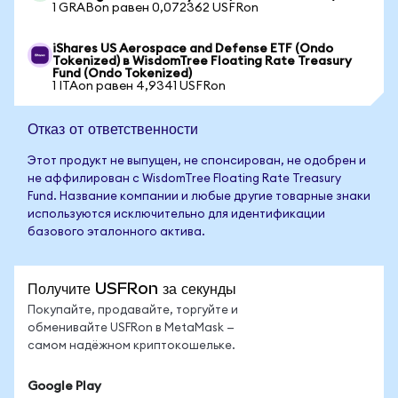
1 GRABon равен 0,072362 USFRon
iShares US Aerospace and Defense ETF (Ondo
Tokenized) в WisdomTree Floating Rate Treasury
Fund (Ondo Tokenized)
1 ITAon равен 4,9341 USFRon
Отказ от ответственности
Этот продукт не выпущен, не спонсирован, не одобрен и
не аффилирован с WisdomTree Floating Rate Treasury
Fund. Название компании и любые другие товарные знаки
используются исключительно для идентификации
базового эталонного актива.
Получите USFRon за секунды
Покупайте, продавайте, торгуйте и
обменивайте USFRon в MetaMask —
самом надёжном криптокошельке.
Google Play