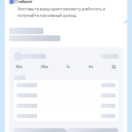
Стейкинг
Заставьте вашу криптовалюту работать и
получайте пассивный доход.
Торговать
15м
30м
1ч
4ч
1Д