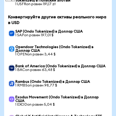
Tokenized) в Польский злотый
1 USFRon равен 191,17 zł
Конвертируйте другие активы реального мира
в USD
SAP (Ondo Tokenized) в Доллар США
1 SAPon равен 197,01 $
Opendoor Technologies (Ondo Tokenized) в
Доллар США
1 OPENon равен 3,44 $
Bank of America (Ondo Tokenized) в Доллар США
1 BACon равен 63,48 $
Rambus (Ondo Tokenized) в Доллар США
1 RMBSon равен 98,77 $
Exodus Movement (Ondo Tokenized) в Доллар
США
1 EXODon равен 5,04 $