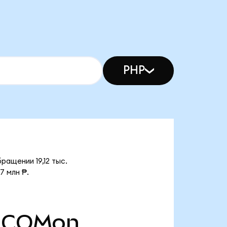
PHP
ащении 19,12 тыс.
7 млн ₱.
COMon