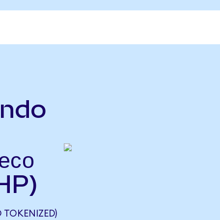
ndo
есо
HP)
TOKENIZED)