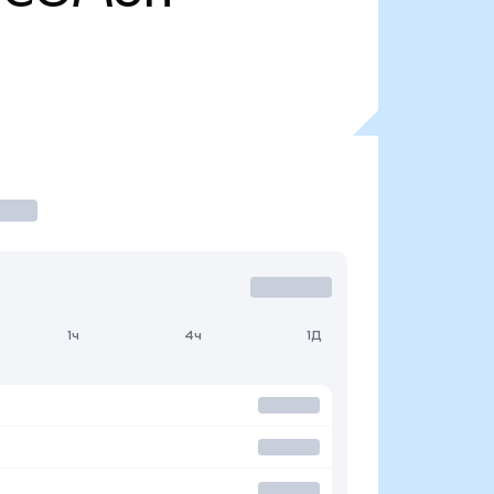
1ч
4ч
1Д