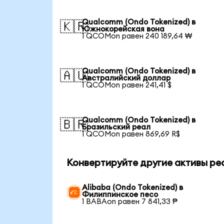
Qualcomm (Ondo Tokenized) в
🇰🇷
Южнокорейская вона
1 QCOMon равен 240 189,64 ₩
Qualcomm (Ondo Tokenized) в
🇦🇺
Австралийский доллар
1 QCOMon равен 241,41 $
Qualcomm (Ondo Tokenized) в
🇧🇷
Бразильский реал
1 QCOMon равен 869,69 R$
Конвертируйте другие активы ре
Alibaba (Ondo Tokenized) в
Филиппинское песо
1 BABAon равен 7 841,33 ₱