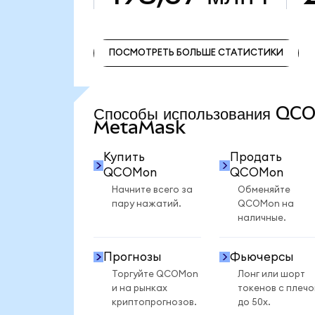
ПОСМОТРЕТЬ БОЛЬШЕ СТАТИСТИКИ
ПОСМОТРЕТЬ БОЛЬШЕ СТАТИСТИКИ
Способы использования QC
MetaMask
Купить
Продать
QCOMon
QCOMon
Начните всего за
Обменяйте
пару нажатий.
QCOMon на
наличные.
Прогнозы
Фьючерсы
Торгуйте QCOMon
Лонг или шорт
и на рынках
токенов с плеч
криптопрогнозов.
до 50x.