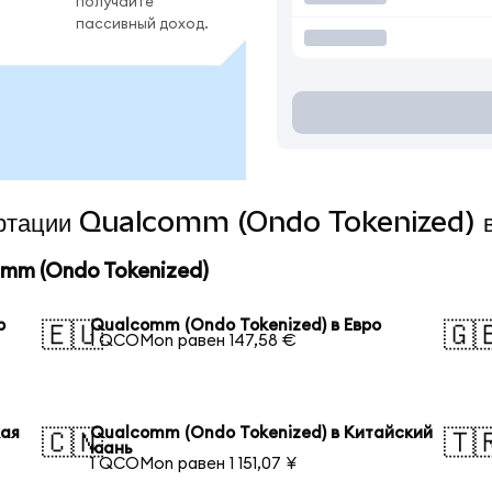
получайте
пассивный доход.
вертации Qualcomm (Ondo Tokenized) в
mm (Ondo Tokenized)
р
Qualcomm (Ondo Tokenized) в Евро
🇪🇺
🇬
1 QCOMon равен 147,58 €
кая
Qualcomm (Ondo Tokenized) в Китайский
🇨🇳
🇹
юань
1 QCOMon равен 1 151,07 ¥