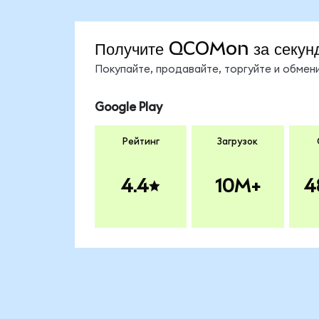
Получите QCOMon за секун
Покупайте, продавайте, торгуйте и обме
Google Play
Рейтинг
Загрузок
4.4
10M+
4