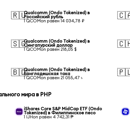
Qualcomm (Ondo Tokenized) в
🇷🇺
🇨
Российский рубль
1 QCOMon равен 14 034,78 ₽
Qualcomm (Ondo Tokenized) в
🇸🇬
🇨
Сингапурский доллар
1 QCOMon равен 218,05 $
Qualcomm (Ondo Tokenized) в
🇧🇩
🇵
Бангладешская така
1 QCOMon равен 21 055,47 ৳
ального мира в PHP
iShares Core S&P MidCap ETF (Ondo
Tokenized) в Филиппинское песо
1 IJHon равен 4 742,31 ₱