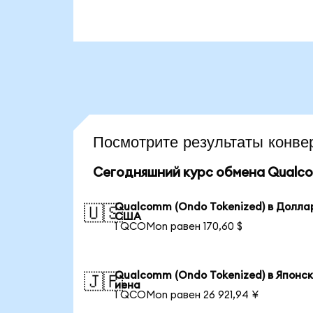
Посмотрите результаты кон
Сегодняшний курс обмена Qualco
Qualcomm (Ondo Tokenized) в Долла
🇺🇸
США
1 QCOMon равен 170,60 $
Qualcomm (Ondo Tokenized) в Японс
🇯🇵
иена
1 QCOMon равен 26 921,94 ¥