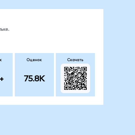
ьке.
к
Оценок
Скачать
+
75.8K