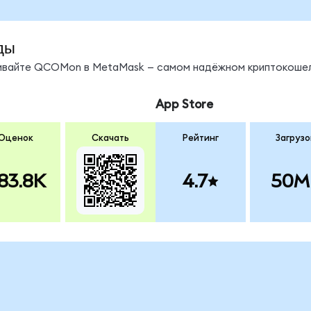
ды
нивайте QCOMon в MetaMask — самом надёжном криптокошел
App Store
Оценок
Скачать
Рейтинг
Загрузо
83.8K
4.7
50M