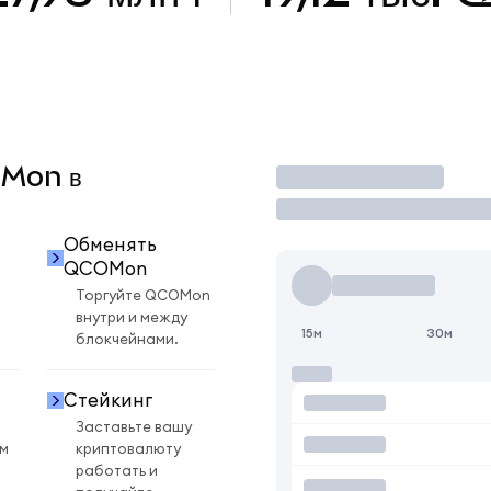
OMon в
Торговать
Обменять
QCOMon
Торгуйте QCOMon
внутри и между
15м
30м
блокчейнами.
Стейкинг
Заставьте вашу
ом
криптовалюту
работать и