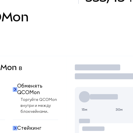
OMon
OMon в
Торговать
Обменять
QCOMon
Торгуйте QCOMon
внутри и между
15м
30м
блокчейнами.
Стейкинг