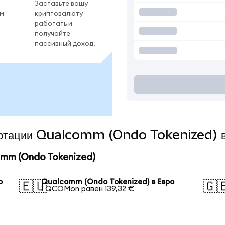
Заставьте вашу
ом
криптовалюту
работать и
получайте
пассивный доход.
вертации Qualcomm (Ondo Tokenized) в
mm (Ondo Tokenized)
р
Qualcomm (Ondo Tokenized) в Евро
🇪🇺
🇬
1 QCOMon равен 139,32 €