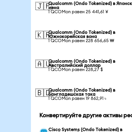
Qualcomm (Ondo Tokenized) в Японс
🇯🇵
иена
1 QCOMon равен 25 441,61 ¥
Qualcomm (Ondo Tokenized) в
🇰🇷
Южнокорейская вона
1 QCOMon равен 228 656,65 ₩
Qualcomm (Ondo Tokenized) в
🇦🇺
Австралийский доллар
1 QCOMon равен 228,27 $
Qualcomm (Ondo Tokenized) в
🇧🇩
Бангладешская така
1 QCOMon равен 19 862,91 ৳
Конвертируйте другие активы ре
Cisco Systems (Ondo Tokenized) в