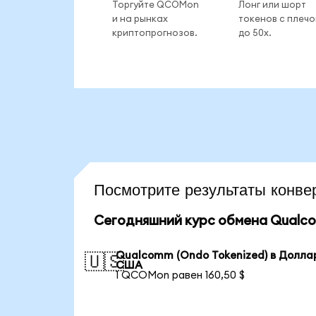
Торгуйте QCOMon
Лонг или шорт
и на рынках
токенов с плеч
криптопрогнозов.
до 50x.
Посмотрите результаты кон
Сегодняшний курс обмена Qualco
Qualcomm (Ondo Tokenized) в Долла
🇺🇸
США
1 QCOMon равен 160,50 $