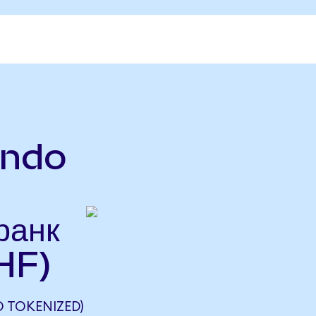
ndo
ранк
HF)
 TOKENIZED)