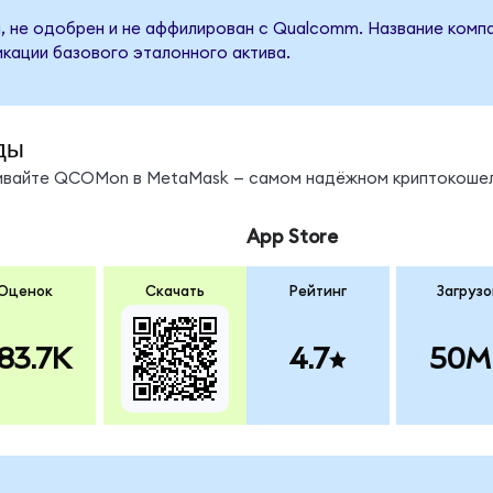
, не одобрен и не аффилирован с Qualcomm. Название компа
кации базового эталонного актива.
ды
нивайте QCOMon в MetaMask — самом надёжном криптокошел
App Store
Оценок
Скачать
Рейтинг
Загрузо
83.7K
4.7
50M