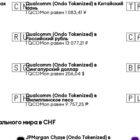
кая
Qualcomm (Ondo Tokenized) в Китайский
🇨🇳
🇹
юань
1 QCOMon равен 1 083,41 ¥
Qualcomm (Ondo Tokenized) в
🇷🇺
🇨
Российский рубль
1 QCOMon равен 13 077,21 ₽
Qualcomm (Ondo Tokenized) в
🇸🇬
🇧
Сингапурский доллар
1 QCOMon равен 206,04 $
Qualcomm (Ondo Tokenized) в
🇵🇭
🇵
Филиппинское песо
1 QCOMon равен 9 757,25 ₱
ального мира в CHF
JPMorgan Chase (Ondo Tokenized) в