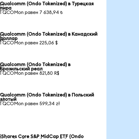
Qualcomm (Ondo Tokenized) в Турецкая

лира
1 QCOMon равен 7 638,94 ₺
Qualcomm (Ondo Tokenized) в Канадский

доллар
1 QCOMon равен 225,06 $
Qualcomm (Ondo Tokenized) в

Бразильский реал
1 QCOMon равен 821,80 R$
Qualcomm (Ondo Tokenized) в Польский

злотый
1 QCOMon равен 599,34 zł
iShares Core S&P MidCap ETF (Ondo