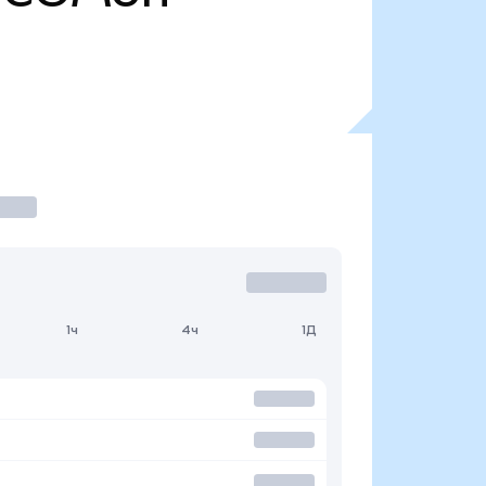
1ч
4ч
1Д