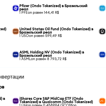
Pfizer (Ondo Tokenized) в Бразильский
реал
1 PFEon равен 144,41 R$
zed)
United States Oil Fund (Ondo Tokenized) в
Бразильский реал
1 USOon равен 599,49 R$
ASML Holding NV (Ondo Tokenized) в
Бразильский реал
1 ASMLon равен 8 793,72 R$
нвертации
ов
) в
iShares Core S&P MidCap ETF (Ondo
Tokenized) в Qualcomm (Ondo Tokenized)
1 IJHon равен 0,458994 QCOMon