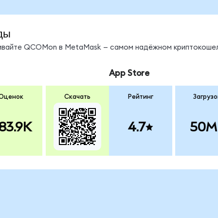
ды
нивайте QCOMon в MetaMask — самом надёжном криптокошел
App Store
Оценок
Скачать
Рейтинг
Загрузо
83.9K
4.7
50M