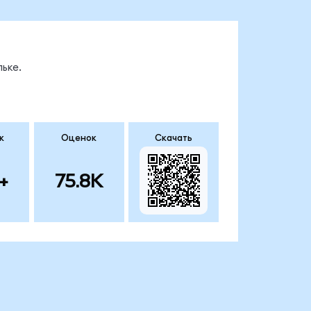
ьке.
к
Оценок
Скачать
+
75.8K