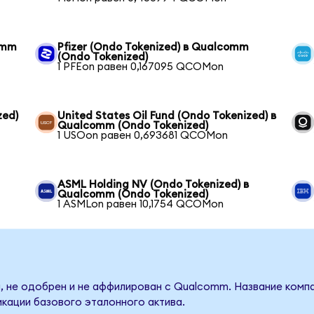
omm
Pfizer (Ondo Tokenized) в Qualcomm
(Ondo Tokenized)
1 PFEon равен 0,167095 QCOMon
zed)
United States Oil Fund (Ondo Tokenized) в
Qualcomm (Ondo Tokenized)
1 USOon равен 0,693681 QCOMon
ASML Holding NV (Ondo Tokenized) в
Qualcomm (Ondo Tokenized)
1 ASMLon равен 10,1754 QCOMon
, не одобрен и не аффилирован с Qualcomm. Название компа
кации базового эталонного актива.