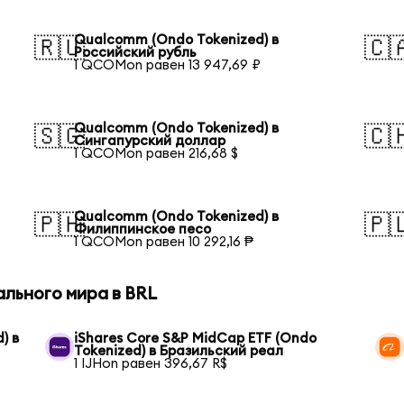
Qualcomm (Ondo Tokenized) в
🇷🇺
🇨
Российский рубль
1 QCOMon равен 13 947,69 ₽
Qualcomm (Ondo Tokenized) в
🇸🇬
🇨
Сингапурский доллар
1 QCOMon равен 216,68 $
Qualcomm (Ondo Tokenized) в
🇵🇭
🇵
Филиппинское песо
1 QCOMon равен 10 292,16 ₱
ального мира в BRL
) в
iShares Core S&P MidCap ETF (Ondo
Tokenized) в Бразильский реал
1 IJHon равен 396,67 R$