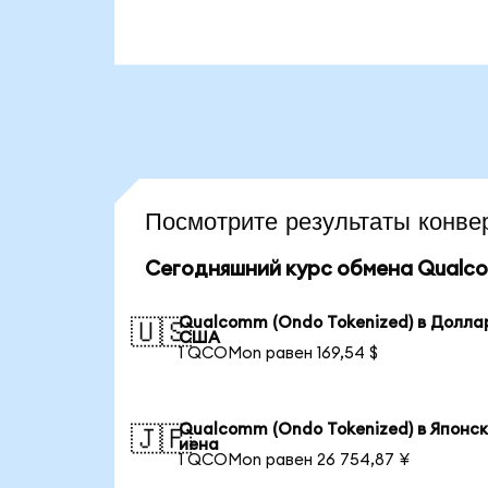
Посмотрите результаты кон
Сегодняшний курс обмена Qualco
Qualcomm (Ondo Tokenized) в Долла
🇺🇸
США
1 QCOMon равен 169,54 $
Qualcomm (Ondo Tokenized) в Японс
🇯🇵
иена
1 QCOMon равен 26 754,87 ¥