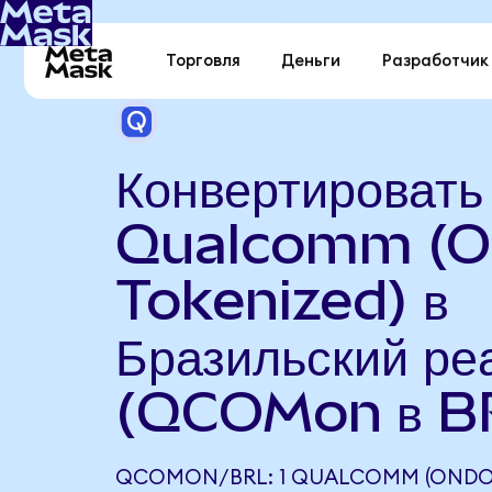
Торговля
Деньги
Разработчик
Конвертировать
Qualcomm (O
Tokenized) в
Бразильский ре
(QCOMon в B
QCOMON/BRL: 1 QUALCOMM (ONDO 