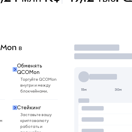
OMon в
Торговать
Обменять
QCOMon
Торгуйте QCOMon
внутри и между
15м
30м
блокчейнами.
Стейкинг
Заставьте вашу
ом
криптовалюту
работать и