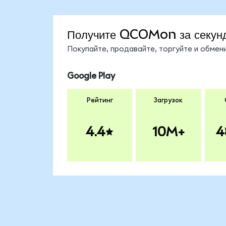
Получите QCOMon за секун
Покупайте, продавайте, торгуйте и обме
Google Play
Рейтинг
Загрузок
4.4
10M+
4