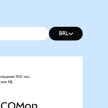
BRL
щении 19,12 тыс.
млн R$.
COMon