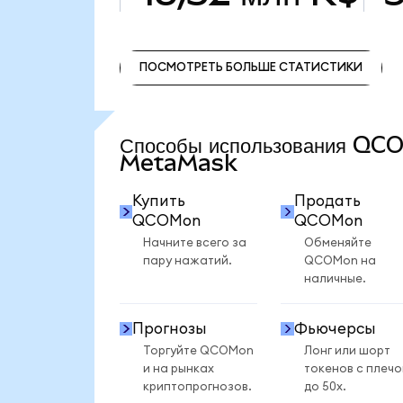
ПОСМОТРЕТЬ БОЛЬШЕ СТАТИСТИКИ
ПОСМОТРЕТЬ БОЛЬШЕ СТАТИСТИКИ
Способы использования QC
MetaMask
Купить
Продать
QCOMon
QCOMon
Начните всего за
Обменяйте
пару нажатий.
QCOMon на
наличные.
Прогнозы
Фьючерсы
Торгуйте QCOMon
Лонг или шорт
и на рынках
токенов с плеч
криптопрогнозов.
до 50x.