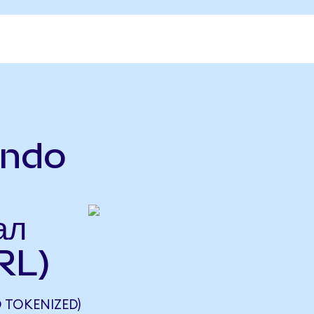
ndo
ал
RL)
TOKENIZED)