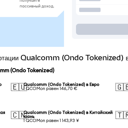
получайте
пассивный доход.
вертации Qualcomm (Ondo Tokenized) в
mm (Ondo Tokenized)
р
Qualcomm (Ondo Tokenized) в Евро
🇪🇺
🇬
1 QCOMon равен 146,70 €
кая
Qualcomm (Ondo Tokenized) в Китайский
🇨🇳
🇹
юань
1 QCOMon равен 1 143,93 ¥