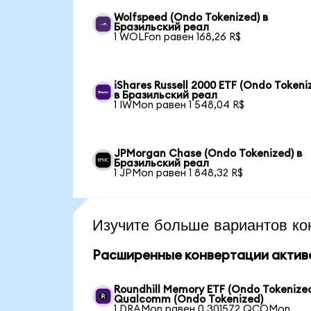
Wolfspeed (Ondo Tokenized) в
Бразильский реал
1 WOLFon равен 168,26 R$
iShares Russell 2000 ETF (Ondo Tokeni
в Бразильский реал
1 IWMon равен 1 548,04 R$
JPMorgan Chase (Ondo Tokenized) в
Бразильский реал
1 JPMon равен 1 848,32 R$
Изучите больше вариантов ко
Расширенные конвертации актив
Roundhill Memory ETF (Ondo Tokenized
Qualcomm (Ondo Tokenized)
1 DRAMon равен 0,301572 QCOMon