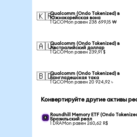
Qualcomm (Ondo Tokenized) в
🇰🇷
Южнокорейская вона
1 QCOMon равен 238 699,15 ₩
Qualcomm (Ondo Tokenized) в
🇦🇺
Австралийский доллар
1 QCOMon равен 239,91 $
Qualcomm (Ondo Tokenized) в
🇧🇩
Бангладешская така
1 QCOMon равен 20 924,92 ৳
Конвертируйте другие активы ре
Roundhill Memory ETF (Ondo Tokenized
Бразильский реал
1 DRAMon равен 260,62 R$