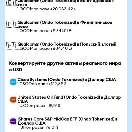
Qualcomm (Ondo Tokenized) в Бангладешская
🇧🇩
така
1 QCOMon равен 20 033,42 ৳
Qualcomm (Ondo Tokenized) в Филиппинское
🇵🇭
песо
1 QCOMon равен 9 841,01 ₱
Qualcomm (Ondo Tokenized) в Польский злотый
🇵🇱
1 QCOMon равен 604,40 zł
Конвертируйте другие активы реального мира
в USD
Cisco Systems (Ondo Tokenized) в Доллар США
1 CSCOon равен 122,69 $
United States Oil Fund (Ondo Tokenized) в Доллар
США
1 USOon равен 119,19 $
iShares Core S&P MidCap ETF (Ondo Tokenized) в
Доллар США
1 IJHon равен 78,01 $