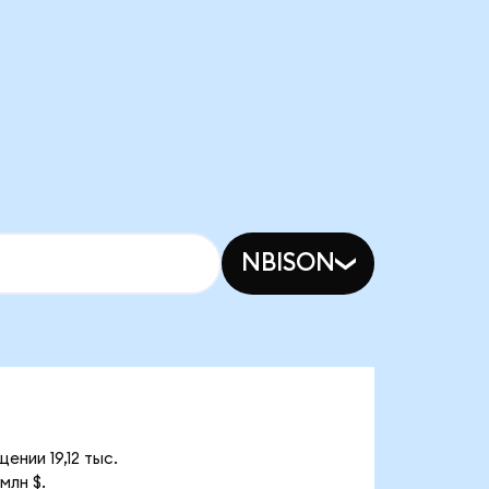
NBISON
нии 19,12 тыс.
млн $.