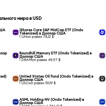
ального мира в USD
США
iShares Core S&P MidCap ETF (Ondo
Tokenized) в Доллар США
1 IJHon равен 78,12 $
ллар
Roundhill Memory ETF (Ondo Tokenized) в
Доллар США
1 DRAMon равен 49,97 $
zed)
United States Oil Fund (Ondo Tokenized) в
Доллар США
1 USOon равен 119,19 $
ASML Holding NV (Ondo Tokenized) в
Доллар США