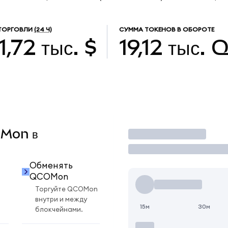
ТОРГОВЛИ
(24 Ч)
СУММА ТОКЕНОВ В ОБОРОТЕ
1,72 тыс. $
19,12 тыс.
Q
OMon в
Торговать
Обменять
QCOMon
Торгуйте QCOMon
внутри и между
15м
30м
блокчейнами.