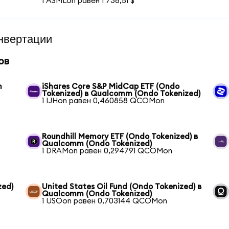
1 ASMLon равен 1 736,51 $
нвертации
ов
m
iShares Core S&P MidCap ETF (Ondo
Tokenized) в Qualcomm (Ondo Tokenized)
1 IJHon равен 0,460858 QCOMon
Roundhill Memory ETF (Ondo Tokenized) в
Qualcomm (Ondo Tokenized)
1 DRAMon равен 0,294791 QCOMon
zed)
United States Oil Fund (Ondo Tokenized) в
Qualcomm (Ondo Tokenized)
1 USOon равен 0,703144 QCOMon