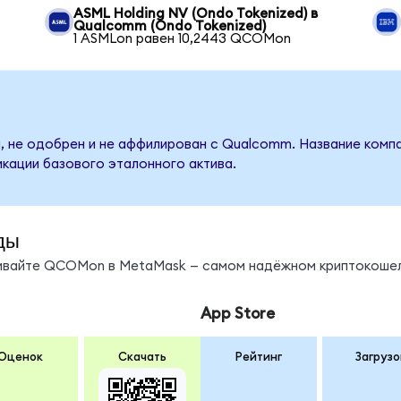
ASML Holding NV (Ondo Tokenized) в
Qualcomm (Ondo Tokenized)
1 ASMLon равен 10,2443 QCOMon
, не одобрен и не аффилирован с Qualcomm. Название компа
кации базового эталонного актива.
ды
нивайте QCOMon в MetaMask — самом надёжном криптокошел
App Store
Оценок
Скачать
Рейтинг
Загрузо