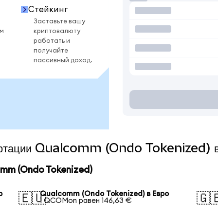
Стейкинг
Заставьте вашу
ом
криптовалюту
работать и
получайте
пассивный доход.
вертации Qualcomm (Ondo Tokenized) в
mm (Ondo Tokenized)
р
Qualcomm (Ondo Tokenized) в Евро
🇪🇺
🇬
1 QCOMon равен 146,63 €