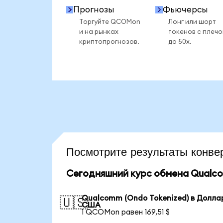
Прогнозы
Фьючерсы
Торгуйте QCOMon
Лонг или шорт
и на рынках
токенов с плеч
криптопрогнозов.
до 50x.
Посмотрите результаты кон
Сегодняшний курс обмена Qualco
Qualcomm (Ondo Tokenized) в Долла
🇺🇸
США
1 QCOMon равен 169,51 $