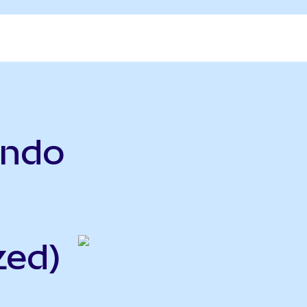
ndo
zed)