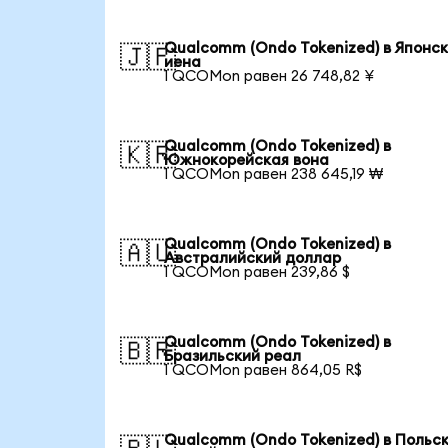
Qualcomm (Ondo Tokenized) в Японс
🇯🇵
иена
1 QCOMon равен 26 748,82 ¥
Qualcomm (Ondo Tokenized) в
🇰🇷
Южнокорейская вона
1 QCOMon равен 238 645,19 ₩
Qualcomm (Ondo Tokenized) в
🇦🇺
Австралийский доллар
1 QCOMon равен 239,86 $
Qualcomm (Ondo Tokenized) в
🇧🇷
Бразильский реал
1 QCOMon равен 864,05 R$
Qualcomm (Ondo Tokenized) в Польс