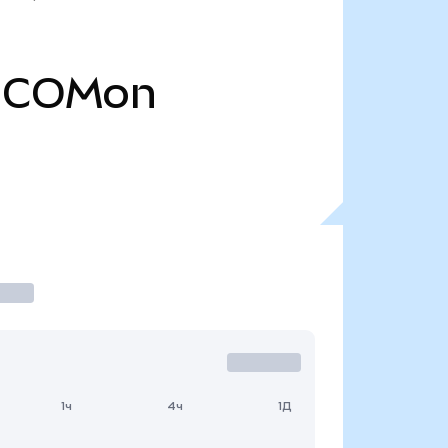
COMon
1ч
4ч
1Д