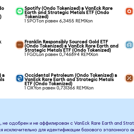
do
Spotify (Ondo Tokenized) в VanEck Rare
Earth and Strategic Metals ETF (Ondo
)
Tokenized)
1 SPOTon равен 6,3455 REMXon
k
Franklin Responsibly Sourced Gold ETF
(Ondo Tokenized) в VanEck Rare Earth and
Strategic Metals ETF (Ondo Tokenized)
1 FGDLon равен 0,746894 REMXon
 в
Occidental Petroleum (Ondo Tokenized) в
ls
VanEck Rare Earth and Strategic Metals
ETF (Ondo Tokenized)
1 OXYon равен 0,731366 REMXon
 не одобрен и не аффилирован с VanEck Rare Earth and Strat
я исключительно для идентификации базового эталонного ак