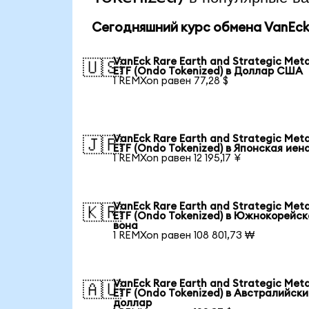
Сегодняшний курс обмена VanEck R
VanEck Rare Earth and Strategic Meta
🇺🇸
ETF (Ondo Tokenized) в Доллар США
1 REMXon равен 77,28 $
VanEck Rare Earth and Strategic Meta
🇯🇵
ETF (Ondo Tokenized) в Японская иен
1 REMXon равен 12 195,17 ¥
VanEck Rare Earth and Strategic Meta
🇰🇷
ETF (Ondo Tokenized) в Южнокорейск
вона
1 REMXon равен 108 801,73 ₩
VanEck Rare Earth and Strategic Meta
🇦🇺
ETF (Ondo Tokenized) в Австралийск
доллар