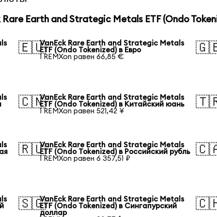
are Earth and Strategic Metals ETF (Ondo Token
ls
VanEck Rare Earth and Strategic Metals
🇪🇺
🇬
ETF (Ondo Tokenized) в Евро
1 REMXon равен 66,85 €
ls
VanEck Rare Earth and Strategic Metals
🇨🇳
🇹
а
ETF (Ondo Tokenized) в Китайский юань
1 REMXon равен 521,42 ¥
ls
VanEck Rare Earth and Strategic Metals
🇷🇺
🇨
ая
ETF (Ondo Tokenized) в Российский рубль
1 REMXon равен 6 357,51 ₽
ls
VanEck Rare Earth and Strategic Metals
🇸🇬
🇨
ий
ETF (Ondo Tokenized) в Сингапурский
доллар