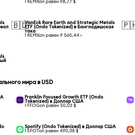
1 REMXon равен 98,77 $
ls
VanEck Rare Earth and Strategic Metals
🇧🇩
🇵
реал
ETF (Ondo Tokenized) в Бангладешская
така
1 REMXon равен 9 565,44 ৳
ls
тый
ального мира в USD
ША
Franklin Focused Growth ETF (Ondo
Tokenized) в Доллар США
1 FFOGon равен 50,03 $
do
Spotify (Ondo Tokenized) в Доллар США
1 SPOTon равен 490,38 $