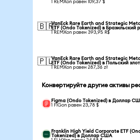
1 REMXon равен 109,37 $
VanEck Rare Earth and Strategic Meta
🇧🇷
ETF (Ondo Tokenized) в Бразильский 
1 REMXon равен 393,95 R$
VanEck Rare Earth and Strategic Meta
🇵🇱
ETF (Ondo Tokenized) в Польский зло
1 REMXon равен 287,36 zł
Конвертируйте другие активы ре
Figma (Ondo Tokenized) в Доллар С
1 FIGon равен 23,78 $
Franklin High Yield Corporate ETF (On
Tokenized) в Доллар США