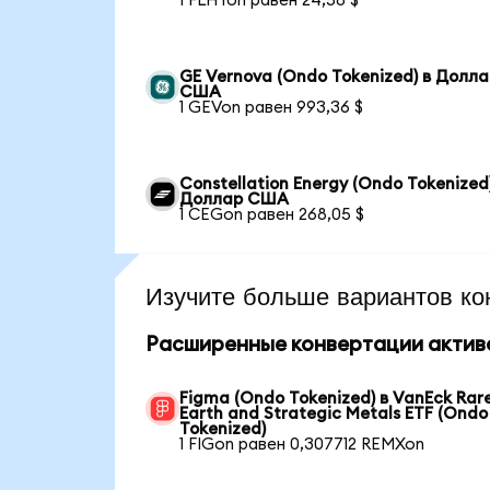
1 FLHYon равен 24,58 $
GE Vernova (Ondo Tokenized) в Долл
США
1 GEVon равен 993,36 $
Constellation Energy (Ondo Tokenized)
Доллар США
1 CEGon равен 268,05 $
Изучите больше вариантов ко
Расширенные конвертации актив
Figma (Ondo Tokenized) в VanEck Rar
Earth and Strategic Metals ETF (Ondo
Tokenized)
1 FIGon равен 0,307712 REMXon