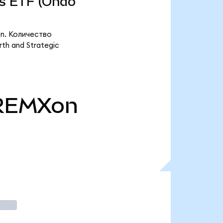
ls ETF (Ondo
on. Количество
th and Strategic
REMXon