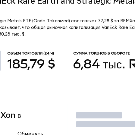
anEck Rare Earth and Strategic Meta
gic Metals ETF (Ondo Tokenized) составляет 77,28 $ за REMX
азывает, что общая рыночная капитализация VanEck Rare Ear
0,28 тыс. $.
ОБЪЕМ ТОРГОВЛИ
(24 Ч)
СУММА ТОКЕНОВ В ОБОРОТЕ
185,79 $
6,84 тыс.
MXon в
Торговать
Обменять