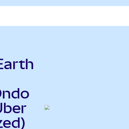
Earth
Ondo
Uber
zed)