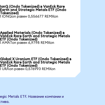
IonQ (Ondo Tokenized) в VanEck Rare
Earth and Strategic Metals ETF (Ondo
Tokenized)
1 IONQon равен 0,556677 REMXon
Applied Materials (Ondo Tokenized) в
VanEck Rare Earth and Strategic Metals
ETF (Ondo Tokenized)
1 AMATon равен 6,9798 REMXon
Global X Uranium ETF (Ondo Tokenized) в
VanEck Rare Earth and Strategic Metals
ETF (Ondo Tokenized)
1 URAon равен 0,576993 REMXon
egic Metals ETF. Название компании и
тива.