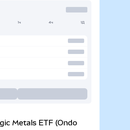
1ч
4ч
1Д
tegic Metals ETF (Ondo