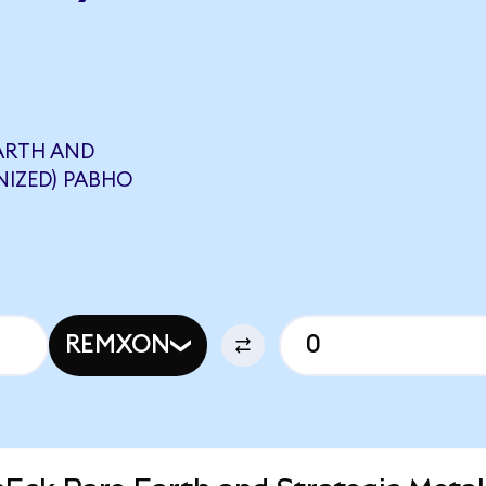
ARTH AND
NIZED) РАВНО
REMXON