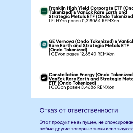
Franklin High Yield Corporate ETF (On
Tokenized) в VanEck Rare Earth and
Strategic Metals ETF (Ondo Tokenized
1 FLHYon равен 0,318064 REMXon
GE Vernova (Ondo Tokenized) в VanEc
Rare Earth and Strategic Metals ETF
(Ondo Tokenized)
1 GEVon равен 12,8540 REMXon
Constellation Energy (Ondo Tokenized)
VanEck Rare Earth and Strategic Meta
ETF (Ondo Tokenized)
1 CEGon равен 3,4686 REMXon
Отказ от ответственности
Этот продукт не выпущен, не спонсирован,
любые другие товарные знаки используютс