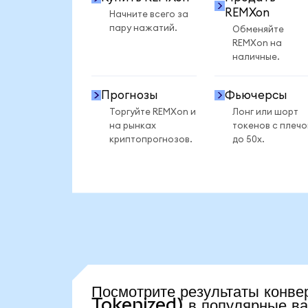
REMXon
Начните всего за
пару нажатий.
Обменяйте
REMXon на
наличные.
Прогнозы
Фьючерсы
Торгуйте REMXon и
Лонг или шорт
на рынках
токенов с плеч
криптопрогнозов.
до 50x.
Посмотрите результаты кон
Tokenized) в популярные в