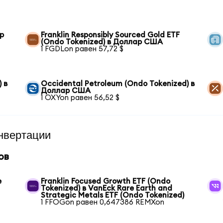
ар
Franklin Responsibly Sourced Gold ETF
(Ondo Tokenized) в Доллар США
1 FGDLon равен 57,72 $
 в
Occidental Petroleum (Ondo Tokenized) в
Доллар США
1 OXYon равен 56,52 $
нвертации
ов
e
Franklin Focused Growth ETF (Ondo
Tokenized) в VanEck Rare Earth and
Strategic Metals ETF (Ondo Tokenized)
1 FFOGon равен 0,647386 REMXon