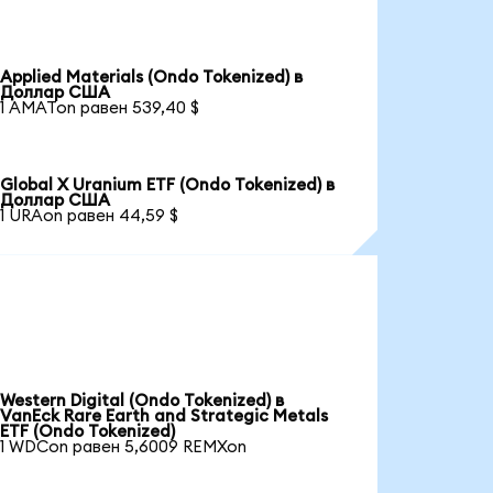
Applied Materials (Ondo Tokenized) в
Доллар США
1 AMATon равен 539,40 $
Global X Uranium ETF (Ondo Tokenized) в
Доллар США
1 URAon равен 44,59 $
Western Digital (Ondo Tokenized) в
VanEck Rare Earth and Strategic Metals
ETF (Ondo Tokenized)
1 WDCon равен 5,6009 REMXon