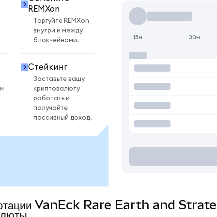
REMXon
Торгуйте REMXon
внутри и между
15м
30м
блокчейнами.
Стейкинг
Заставьте вашу
ом
криптовалюту
работать и
получайте
пассивный доход.
вертации VanEck Rare Earth and Stra
алюты