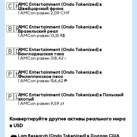
AMC Entertainment (Ondo Tokenized) в
🇨🇭
Швейцарский франк
1 AMCon равен 2,09 CHF
AMC Entertainment (Ondo Tokenized) в
🇧🇷
Бразильский реал
1 AMCon равен 13,15 R$
AMC Entertainment (Ondo Tokenized) в
🇧🇩
Бангладешская така
1 AMCon равен 318,42 ৳
AMC Entertainment (Ondo Tokenized) в
🇵🇭
Филиппинское песо
1 AMCon равен 156,62 ₱
AMC Entertainment (Ondo Tokenized) в Польский
🇵🇱
злотый
1 AMCon равен 9,59 zł
Конвертируйте другие активы реального мира
в USD
Lam Research (Ondo Tokenized) в Доллар США