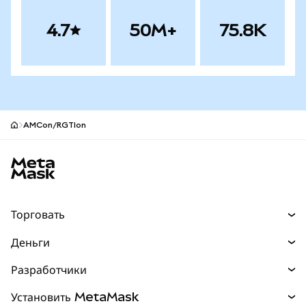
4.7
50M+
75.8K
AMCon/RGTIon
Нижний колонтитул сайта MetaMask
Торговать
Торговля
Деньги
Swaps
Покупайте
Разработчики
Прогнозы
НОВИНКА
Карта
Документация для разработчиков
Установить MetaMask
Перпы
НОВИНКА
mUSD
НОВИНКА