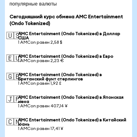
популярные валюты
Сегодняшний курс обмена AMC Entertainment
(Ondo Tokenized)
AMC Entertainment (Ondo Tokenized) в Доллар
🇺🇸
США
1 AMCon равен 2,58 $
AMC Entertainment (Ondo Tokenized) в Евро
🇪🇺
1 AMCon равен 2,23 €
AMC Entertainment (Ondo Tokenized) в
🇬🇧
Британский фунт стерлингов
1 AMCon равен 1,92 £
AMC Entertainment (Ondo Tokenized) в Японская
🇯🇵
иена
1 AMCon равен 407,14 ¥
AMC Entertainment (Ondo Tokenized) в Китайский
🇨🇳
юань
1 AMCon равен 17,41 ¥