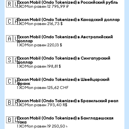
Exxon Mobil (Ondo Tokenized) в Российский рубль
🇷🇺
1 XOMon равен 12 795,99 ₽
Exxon Mobil (Ondo Tokenized) в Канадский доллар
🇨🇦
1 XOMon равен 216,73 $
Exxon Mobil (Ondo Tokenized) в Австралийский
🇦🇺
доллар
1 XOMon равен 220,13 $
Exxon Mobil (Ondo Tokenized) в Сингапурский
🇸🇬
доллар
1 XOMon равен 198,81 $
Exxon Mobil (Ondo Tokenized) в Швейцарский
🇨🇭
франк
1 XOMon равен 125,62 CHF
Exxon Mobil (Ondo Tokenized) в Бразильский реал
🇧🇷
1 XOMon равен 793,40 R$
Exxon Mobil (Ondo Tokenized) в Бангладешская
🇧🇩
така
1 XOMon равен 19 250,50 ৳