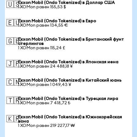
Exxon Mobil (Ondo Tokenized) в Доллар США
🇺🇸
1 XOMon равен 155,53 $
Exxon Mobil (Ondo Tokenized) в Евро
🇪🇺
1 XOMon равен 134,55 €
Exxon Mobil (Ondo Tokenized) в Британский фунт
🇬🇧
стерлингов
1 XOMon равен 115,24 £
Exxon Mobil (Ondo Tokenized) в Японская иена
🇯🇵
1 XOMon равен 24 488,18 ¥
Exxon Mobil (Ondo Tokenized) в Китайский юань
🇨🇳
1 XOMon равен 1 049,43 ¥
Exxon Mobil (Ondo Tokenized) в Турецкая лира
🇹🇷
1 XOMon равен 7 418,72 ₺
Exxon Mobil (Ondo Tokenized) в Южнокорейская
🇰🇷
вона
1 XOMon равен 219 227,17 ₩