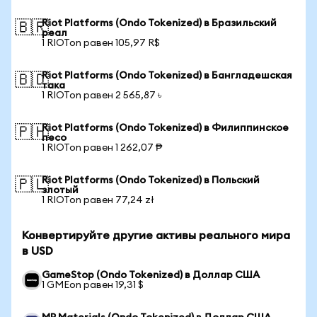
Riot Platforms (Ondo Tokenized) в Бразильский
🇧🇷
реал
1 RIOTon равен 105,97 R$
Riot Platforms (Ondo Tokenized) в Бангладешская
🇧🇩
така
1 RIOTon равен 2 565,87 ৳
Riot Platforms (Ondo Tokenized) в Филиппинское
🇵🇭
песо
1 RIOTon равен 1 262,07 ₱
Riot Platforms (Ondo Tokenized) в Польский
🇵🇱
злотый
1 RIOTon равен 77,24 zł
Конвертируйте другие активы реального мира
в USD
GameStop (Ondo Tokenized) в Доллар США
1 GMEon равен 19,31 $