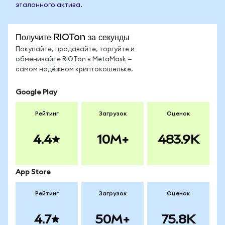
эталонного актива.
Получите RIOTon за секунды
Покупайте, продавайте, торгуйте и
обменивайте RIOTon в MetaMask —
самом надёжном криптокошельке.
Google Play
Рейтинг
Загрузок
Оценок
4.4
10M+
483.9K
App Store
Рейтинг
Загрузок
Оценок
4.7
50M+
75.8K