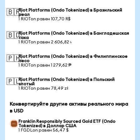
Riot Platforms (Ondo Tokenized) в Бразильский
🇧🇷
реал
1 RIOTon равен 107,70 R$
Riot Platforms (Ondo Tokenized) в Бангладешская
🇧🇩
така
1 RIOTon равен 2 606,82 ৳
Riot Platforms (Ondo Tokenized) в Филиппинское
🇵🇭
песо
1 RIOTon равен 1 279,62 ₱
Riot Platforms (Ondo Tokenized) в Польский
🇵🇱
злотый
1 RIOTon равен 78,49 zł
Конвертируйте другие активы реального мира
в USD
Franklin Responsibly Sourced Gold ETF (Ondo
Tokenized) в Доллар США
1 FGDLon равен 56,47 $