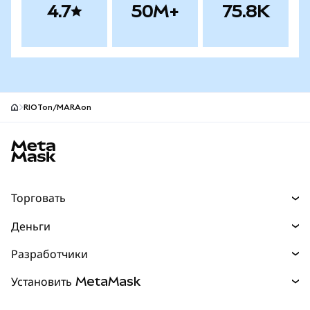
4.7
50M+
75.8K
RIOTon/MARAon
Нижний колонтитул сайта MetaMask
Торговать
Торговля
Деньги
Swaps
Покупайте
Разработчики
Прогнозы
НОВИНКА
Карта
Документация для разработчиков
Установить MetaMask
Перпы
НОВИНКА
mUSD
НОВИНКА
Инфопанель
Защита транзакций