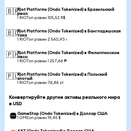
Riot Platforms (Ondo Tokenized) в Бразильский
🇧🇷
реал
1 RIOTon равен 105,52 R$
Riot Platforms (Ondo Tokenized) в Бангладешская
🇧🇩
така
1 RIOTon равен 2 560,93 ৳
Riot Platforms (Ondo Tokenized) в Филиппинское
🇵🇭
песо
1 RIOTon равен 1 257,66 ₱
Riot Platforms (Ondo Tokenized) в Польский
🇵🇱
злотый
1 RIOTon равен 76,86 zł
Конвертируйте другие активы реального мира
в USD
GameStop (Ondo Tokenized) в Доллар США
1 GMEon равен 19,45 $