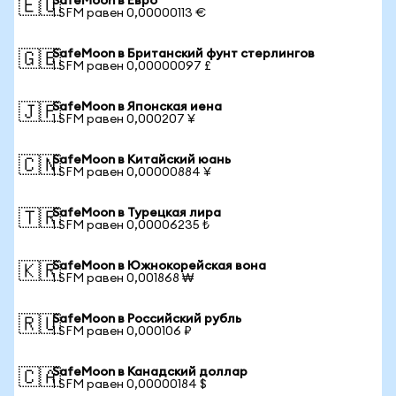
SafeMoon в Евро
🇪🇺
1 SFM равен 0,00000113 €
SafeMoon в Британский фунт стерлингов
🇬🇧
1 SFM равен 0,00000097 £
SafeMoon в Японская иена
🇯🇵
1 SFM равен 0,000207 ¥
SafeMoon в Китайский юань
🇨🇳
1 SFM равен 0,00000884 ¥
SafeMoon в Турецкая лира
🇹🇷
1 SFM равен 0,00006235 ₺
SafeMoon в Южнокорейская вона
🇰🇷
1 SFM равен 0,001868 ₩
SafeMoon в Российский рубль
🇷🇺
1 SFM равен 0,000106 ₽
SafeMoon в Канадский доллар
🇨🇦
1 SFM равен 0,00000184 $