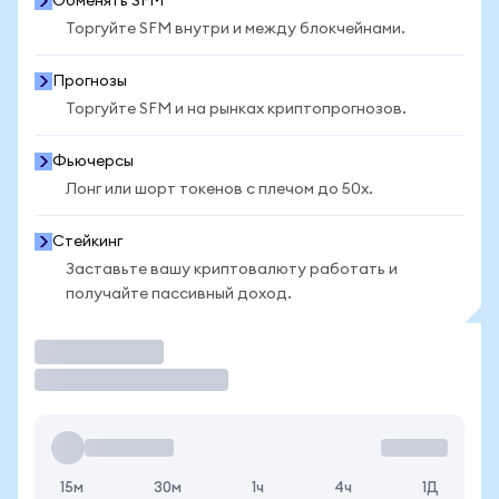
Обменять SFM
Торгуйте SFM внутри и между блокчейнами.
Прогнозы
Торгуйте SFM и на рынках криптопрогнозов.
Фьючерсы
Лонг или шорт токенов с плечом до 50x.
Стейкинг
Заставьте вашу криптовалюту работать и
получайте пассивный доход.
Торговать
15м
30м
1ч
4ч
1Д