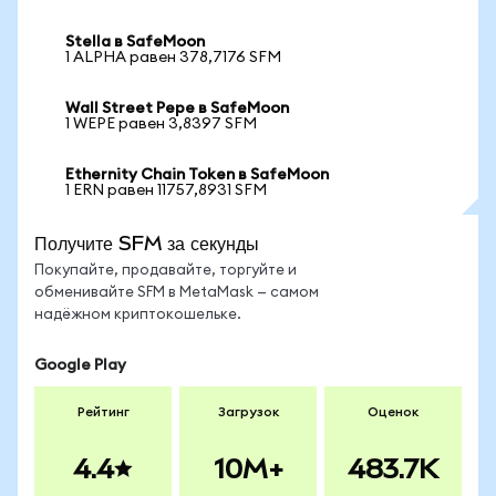
Stella в SafeMoon
1 ALPHA равен 378,7176 SFM
Wall Street Pepe в SafeMoon
1 WEPE равен 3,8397 SFM
Ethernity Chain Token в SafeMoon
1 ERN равен 11757,8931 SFM
Получите SFM за секунды
Покупайте, продавайте, торгуйте и
обменивайте SFM в MetaMask — самом
надёжном криптокошельке.
Google Play
Рейтинг
Загрузок
Оценок
4.4
10M+
483.7K