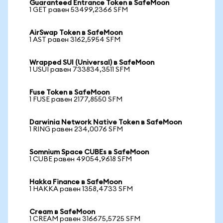
Guaranteed Entrance Token в SafeMoon
1 GET равен 53499,2366 SFM
AirSwap Token в SafeMoon
1 AST равен 3162,5954 SFM
Wrapped SUI (Universal) в SafeMoon
1 USUI равен 733834,3511 SFM
Fuse Token в SafeMoon
1 FUSE равен 2177,8550 SFM
Darwinia Network Native Token в SafeMoon
1 RING равен 234,0076 SFM
Somnium Space CUBEs в SafeMoon
1 CUBE равен 49054,9618 SFM
Hakka Finance в SafeMoon
1 HAKKA равен 1358,4733 SFM
Cream в SafeMoon
1 CREAM равен 316675,5725 SFM