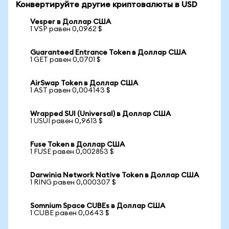
Конвертируйте другие криптовалюты в USD
Vesper в Доллар США
1 VSP равен 0,0962 $
Guaranteed Entrance Token в Доллар США
1 GET равен 0,0701 $
AirSwap Token в Доллар США
1 AST равен 0,004143 $
Wrapped SUI (Universal) в Доллар США
1 USUI равен 0,9613 $
Fuse Token в Доллар США
1 FUSE равен 0,002853 $
Darwinia Network Native Token в Доллар США
1 RING равен 0,000307 $
Somnium Space CUBEs в Доллар США
1 CUBE равен 0,0643 $