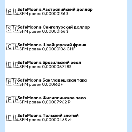
SafeMoon в Австралийский доллар
🇦🇺
1 SFM равен 0,00000186 $
SafeMoon в Сингапурский доллар
🇸🇬
1 SFM равен 0,00000168 $
SafeMoon в Швейцарский франк
🇨🇭
1 SFM равен 0,00000106 CHF
SafeMoon в Бразильский реал
🇧🇷
1 SFM равен 0,00000671 R$
SafeMoon в Бангладешская така
🇧🇩
1 SFM равен 0,000162 ৳
SafeMoon в Филиппинское песо
🇵🇭
1 SFM равен 0,00007962 ₱
SafeMoon в Польский злотый
🇵🇱
1 SFM равен 0,00000488 zł